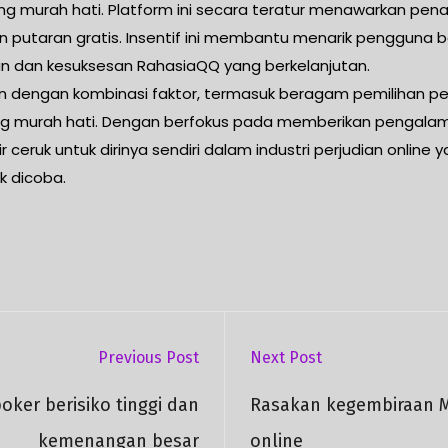
yang murah hati. Platform ini secara teratur menawarkan 
n putaran gratis. Insentif ini membantu menarik pengguna
n dan kesuksesan RahasiaQQ yang berkelanjutan.
kan dengan kombinasi faktor, termasuk beragam pemilihan
g murah hati. Dengan berfokus pada memberikan pengalama
ruk untuk dirinya sendiri dalam industri perjudian online y
k dicoba.
Previous Post
Next Post
ker berisiko tinggi dan
Rasakan kegembiraan M
kemenangan besar
online