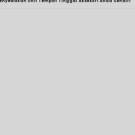
yewakan Unit Tempat Tinggal Aksesori Anda Sendiri