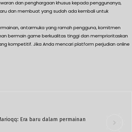
penawaran dan penghargaan khusus kepada penggunanya,
 baru dan membuat yang sudah ada kembali untuk
 permainan, antarmuka yang ramah pengguna, komitmen
n bermain game berkualitas tinggi dan memprioritaskan
ang kompetitif. Jika Anda mencari platform perjudian online
arioqq: Era baru dalam permainan