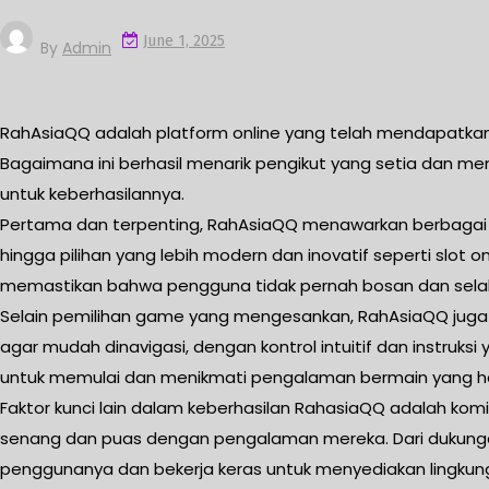
June 1, 2025
By
Admin
RahAsiaQQ adalah platform online yang telah mendapatkan 
Bagaimana ini berhasil menarik pengikut yang setia dan men
untuk keberhasilannya.
Pertama dan terpenting, RahAsiaQQ menawarkan berbagai per
hingga pilihan yang lebih modern dan inovatif seperti slot
memastikan bahwa pengguna tidak pernah bosan dan selalu
Selain pemilihan game yang mengesankan, RahAsiaQQ juga
agar mudah dinavigasi, dengan kontrol intuitif dan instru
untuk memulai dan menikmati pengalaman bermain yang h
Faktor kunci lain dalam keberhasilan RahasiaQQ adalah 
senang dan puas dengan pengalaman mereka. Dari dukung
penggunanya dan bekerja keras untuk menyediakan lingk