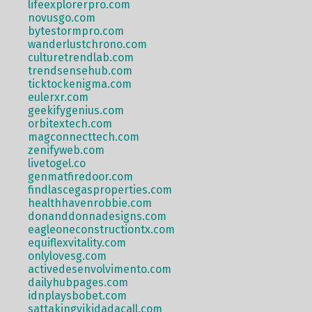
lifeexplorerpro.com
novusgo.com
bytestormpro.com
wanderlustchrono.com
culturetrendlab.com
trendsensehub.com
ticktockenigma.com
eulerxr.com
geekifygenius.com
orbitextech.com
magconnecttech.com
zenifyweb.com
livetogel.co
genmatfiredoor.com
findlascegasproperties.com
healthhavenrobbie.com
donanddonnadesigns.com
eagleoneconstructiontx.com
equiflexvitality.com
onlylovesg.com
activedesenvolvimento.com
dailyhubpages.com
idnplaysbobet.com
sattakingvikidadacall.com