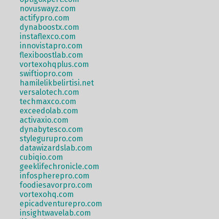
novuswayz.com
actifypro.com
dynaboostx.com
instaflexco.com
innovistapro.com
flexiboostlab.com
vortexohqplus.com
swiftiopro.com
hamilelikbelirtisi.net
versalotech.com
techmaxco.com
exceedolab.com
activaxio.com
dynabytesco.com
stylegurupro.com
datawizardslab.com
cubiqio.com
geeklifechronicle.com
infospherepro.com
foodiesavorpro.com
vortexohq.com
epicadventurepro.com
insightwavelab.com