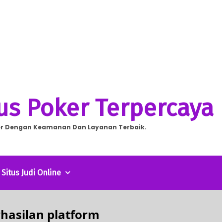
us Poker Terpercaya
er Dengan Keamanan Dan Layanan Terbaik.
Situs Judi Online
hasilan platform