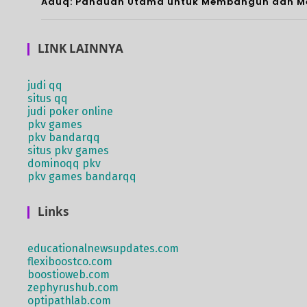
Aduq: Panduan Utama untuk Membangun dan Men
LINK LAINNYA
judi qq
situs qq
judi poker online
pkv games
pkv bandarqq
situs pkv games
dominoqq pkv
pkv games bandarqq
Links
educationalnewsupdates.com
flexiboostco.com
boostioweb.com
zephyrushub.com
optipathlab.com