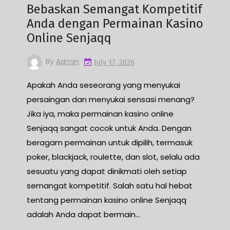
Bebaskan Semangat Kompetitif
Anda dengan Permainan Kasino
Online Senjaqq
By
Admin
July 17, 2026
Apakah Anda seseorang yang menyukai
persaingan dan menyukai sensasi menang?
Jika iya, maka permainan kasino online
Senjaqq sangat cocok untuk Anda. Dengan
beragam permainan untuk dipilih, termasuk
poker, blackjack, roulette, dan slot, selalu ada
sesuatu yang dapat dinikmati oleh setiap
semangat kompetitif. Salah satu hal hebat
tentang permainan kasino online Senjaqq
adalah Anda dapat bermain…