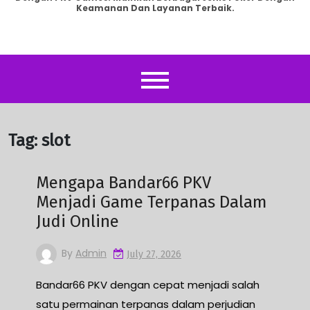
Keamanan Dan Layanan Terbaik.
Tag:
slot
Mengapa Bandar66 PKV
Menjadi Game Terpanas Dalam
Judi Online
By
Admin
July 27, 2026
Bandar66 PKV dengan cepat menjadi salah
satu permainan terpanas dalam perjudian