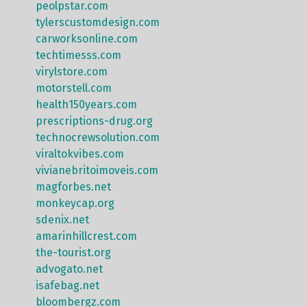
peolpstar.com
tylerscustomdesign.com
carworksonline.com
techtimesss.com
virylstore.com
motorstell.com
health150years.com
prescriptions-drug.org
technocrewsolution.com
viraltokvibes.com
vivianebritoimoveis.com
magforbes.net
monkeycap.org
sdenix.net
amarinhillcrest.com
the-tourist.org
advogato.net
isafebag.net
bloombergz.com