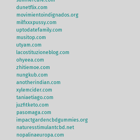
dunetflix.com
movimientoindignados.org
milfxxxpussy.com
uptodatefamily.com
musitop.com
utyam.com
lacostituzioneblog.com
ohyeea.com
zhitiemoe.com
nungkub.com
anotherindian.com
xylemcider.com
taniaetiago.com
juzfitketo.com
pasomaga.com
impactgardencbdgummies.org
naturesstimulantcbd.net
nopalinaeuropa.com