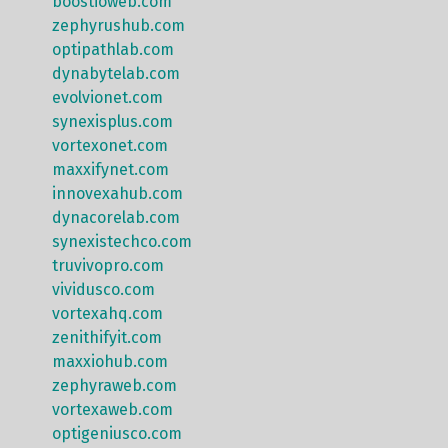
boostioweb.com
zephyrushub.com
optipathlab.com
dynabytelab.com
evolvionet.com
synexisplus.com
vortexonet.com
maxxifynet.com
innovexahub.com
dynacorelab.com
synexistechco.com
truvivopro.com
vividusco.com
vortexahq.com
zenithifyit.com
maxxiohub.com
zephyraweb.com
vortexaweb.com
optigeniusco.com