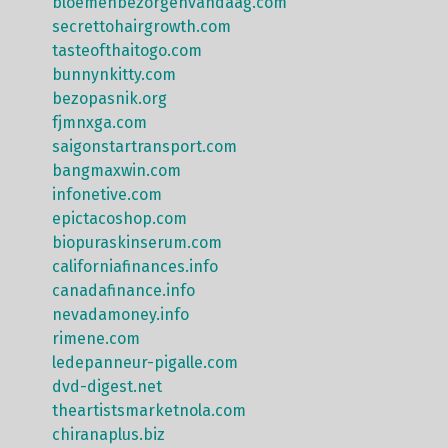
bloemenbezorgenvandaag.com
secrettohairgrowth.com
tasteofthaitogo.com
bunnynkitty.com
bezopasnik.org
fjmnxga.com
saigonstartransport.com
bangmaxwin.com
infonetive.com
epictacoshop.com
biopuraskinserum.com
californiafinances.info
canadafinance.info
nevadamoney.info
rimene.com
ledepanneur-pigalle.com
dvd-digest.net
theartistsmarketnola.com
chiranaplus.biz