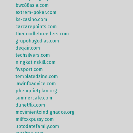
bwc88asia.com
extrem-poker.com
ks-casino.com
carcarepoints.com
thedoodlebreeders.com
grupohugodias.com
deqair.com
techsilvers.com
ningkatinskill.com
fivsport.com
templatedzine.com
lawinfoadvice.com
phenqdietplan.org
sumnercafe.com
dunetflix.com
movimientoindignados.org
milfxxxpussy.com
uptodatefamily.com