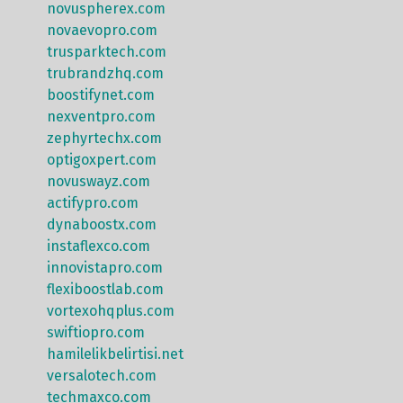
novuspherex.com
novaevopro.com
trusparktech.com
trubrandzhq.com
boostifynet.com
nexventpro.com
zephyrtechx.com
optigoxpert.com
novuswayz.com
actifypro.com
dynaboostx.com
instaflexco.com
innovistapro.com
flexiboostlab.com
vortexohqplus.com
swiftiopro.com
hamilelikbelirtisi.net
versalotech.com
techmaxco.com