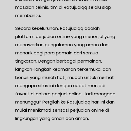
masalah teknis, tim di Ratujudiqq selalu siap
membantu.
Secara keseluruhan, Ratujudiqq adalah
platform perjudian online yang menonjol yang
menawarkan pengalaman yang aman dan
menarik bagi para pemain dari semua
tingkatan. Dengan berbagai permainan,
langkah-langkah keamanan terkemuka, dan
bonus yang murah hati, mudah untuk melihat
mengapa situs ini dengan cepat menjadi
favorit di antara penjudi online. Jadi mengapa
menunggu? Pergilah ke Ratujudiqq hari ini dan
mulai menikmati sensasi perjudian online di
lingkungan yang aman dan aman.