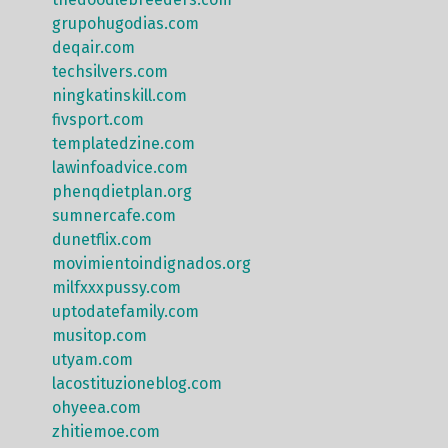
grupohugodias.com
deqair.com
techsilvers.com
ningkatinskill.com
fivsport.com
templatedzine.com
lawinfoadvice.com
phenqdietplan.org
sumnercafe.com
dunetflix.com
movimientoindignados.org
milfxxxpussy.com
uptodatefamily.com
musitop.com
utyam.com
lacostituzioneblog.com
ohyeea.com
zhitiemoe.com