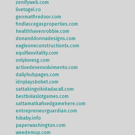
zenifyweb.com
livetogel.co
genmatfiredoor.com
findlascegasproperties.com
healthhavenrobbie.com
donanddonnadesigns.com
eagleoneconstructiontx.com
equiflexvitality.com
onlylovesg.com
activedesenvolvimento.com
dailyhubpages.com
idnplaysbobet.com
sattakingvikidadacall.com
bestbolaslotgames.com
sattamatkafixedgamehere.com
entrepreneurguardian.com
hibaby.info
paperwashington.com
weedemup.com