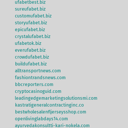
ufabetbest.biz
sureufabet.biz
customufabet.biz
storyufabet.biz
epicufabet.biz
crystalufabet.biz
ufabetok.biz
everufabet.biz
crowdufabet.biz
buildufabet.biz
alltransportnews.com
fashiontrandsnews.com
bbcreporters.com
cryptocasinoguid.com
leadingedgemarketingsolutionsmi.com
kastratigeneralcontractinginc.co
bestwholesalenfljerseysshop.com
openlivinglabdays14.com
ayurvedakonsultti-kari-nokela.com