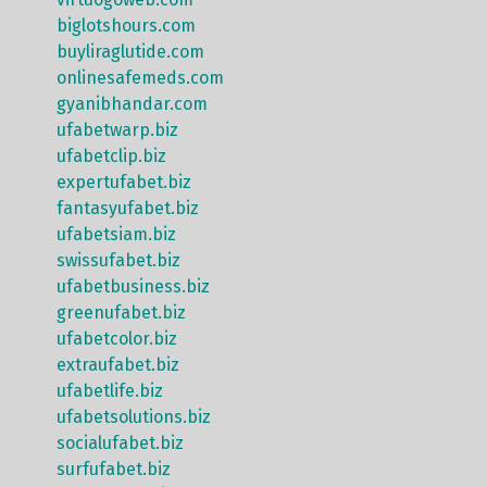
biglotshours.com
buyliraglutide.com
onlinesafemeds.com
gyanibhandar.com
ufabetwarp.biz
ufabetclip.biz
expertufabet.biz
fantasyufabet.biz
ufabetsiam.biz
swissufabet.biz
ufabetbusiness.biz
greenufabet.biz
ufabetcolor.biz
extraufabet.biz
ufabetlife.biz
ufabetsolutions.biz
socialufabet.biz
surfufabet.biz