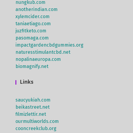
nungkub.com
anotherindian.com
xylemcider.com
taniaetiago.com
juzfitketo.com
pasomaga.com
impactgardencbdgummies.org
naturesstimulantcbd.net
nopalinaeuropa.com
biomagnify.net
Links
saucyukiah.com
beikastreet.net
filmizlettir.net
ourmultiworlds.com
cooncreekclub.org