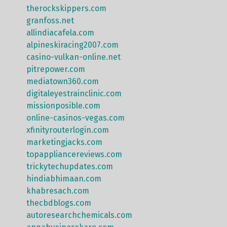
therockskippers.com
granfoss.net
allindiacafela.com
alpineskiracing2007.com
casino-vulkan-online.net
pitrepower.com
mediatown360.com
digitaleyestrainclinic.com
missionposible.com
online-casinos-vegas.com
xfinityrouterlogin.com
marketingjacks.com
topappliancereviews.com
trickytechupdates.com
hindiabhimaan.com
khabresach.com
thecbdblogs.com
autoresearchchemicals.com