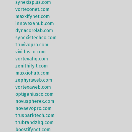
synexisplus.com
vortexonet.com
maxxifynet.com
innovexahub.com
dynacorelab.com
synexistechco.com
truvivopro.com
vividusco.com
vortexahq.com
zenithifyit.com
maxxiohub.com
zephyraweb.com
vortexaweb.com
optigeniusco.com
novuspherex.com
novaevopro.com
trusparktech.com
trubrandzhq.com
boostifynet.com