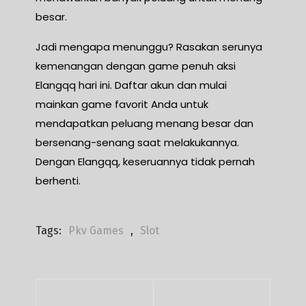
besar.
Jadi mengapa menunggu? Rasakan serunya
kemenangan dengan game penuh aksi
Elangqq hari ini. Daftar akun dan mulai
mainkan game favorit Anda untuk
mendapatkan peluang menang besar dan
bersenang-senang saat melakukannya.
Dengan Elangqq, keseruannya tidak pernah
berhenti.
Tags:
Pkv Games
,
Slot