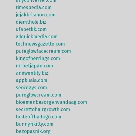
anyconverter.com
timespedia.com
jejakkrismon.com
diemthole.biz
ufabetkk.com
allquickmedia.com
technewsgazette.com
pureglowfacecream.com
kingofherrings.com
mrbetjapan.com
anewentity.biz
appkuala.com
seo7days.com
pureglowcream.com
bloemenbezorgenvandaag.com
secrettohairgrowth.com
tasteofthaitogo.com
bunnynkitty.com
bezopasnik.org