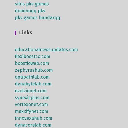
situs pkv games
dominoqq pkv
pkv games bandarqq
Links
educationalnewsupdates.com
flexiboostco.com
boostioweb.com
zephyrushub.com
optipathlab.com
dynabytelab.com
evolvionet.com
synexisplus.com
vortexonet.com
maxxifynet.com
innovexahub.com
dynacorelab.com