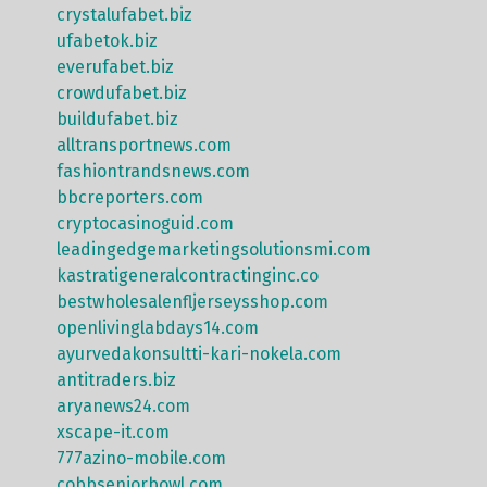
crystalufabet.biz
ufabetok.biz
everufabet.biz
crowdufabet.biz
buildufabet.biz
alltransportnews.com
fashiontrandsnews.com
bbcreporters.com
cryptocasinoguid.com
leadingedgemarketingsolutionsmi.com
kastratigeneralcontractinginc.co
bestwholesalenfljerseysshop.com
openlivinglabdays14.com
ayurvedakonsultti-kari-nokela.com
antitraders.biz
aryanews24.com
xscape-it.com
777azino-mobile.com
cobbseniorbowl.com