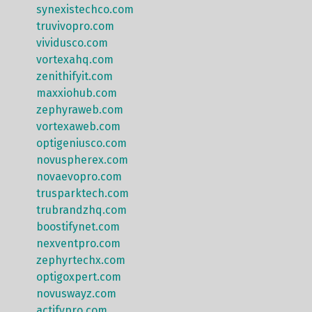
synexistechco.com
truvivopro.com
vividusco.com
vortexahq.com
zenithifyit.com
maxxiohub.com
zephyraweb.com
vortexaweb.com
optigeniusco.com
novuspherex.com
novaevopro.com
trusparktech.com
trubrandzhq.com
boostifynet.com
nexventpro.com
zephyrtechx.com
optigoxpert.com
novuswayz.com
actifypro.com