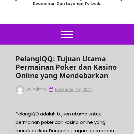
Keamanan Dan Layanan Terbaik.
PelangiQQ: Tujuan Utama
Permainan Poker dan Kasino
Online yang Mendebarkan
By
Admin
November 29, 2024
PelangiQQ adalah tujuan utama untuk
permainan poker dan kasino online yang
mendebarkan. Dengan beragam permainan