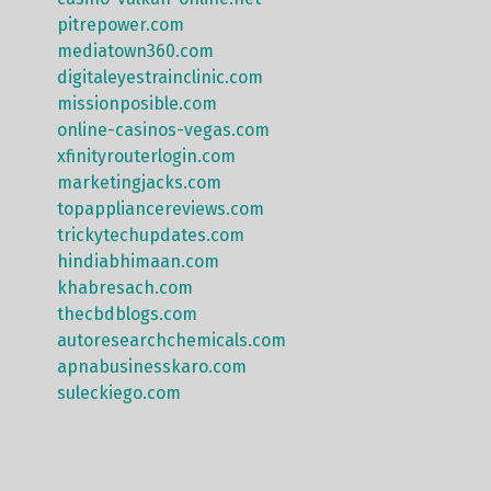
pitrepower.com
mediatown360.com
digitaleyestrainclinic.com
missionposible.com
online-casinos-vegas.com
xfinityrouterlogin.com
marketingjacks.com
topappliancereviews.com
trickytechupdates.com
hindiabhimaan.com
khabresach.com
thecbdblogs.com
autoresearchchemicals.com
apnabusinesskaro.com
suleckiego.com