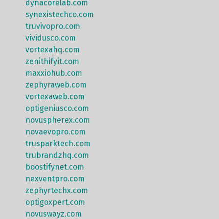
dynacorelab.com
synexistechco.com
truvivopro.com
vividusco.com
vortexahq.com
zenithifyit.com
maxxiohub.com
zephyraweb.com
vortexaweb.com
optigeniusco.com
novuspherex.com
novaevopro.com
trusparktech.com
trubrandzhq.com
boostifynet.com
nexventpro.com
zephyrtechx.com
optigoxpert.com
novuswayz.com