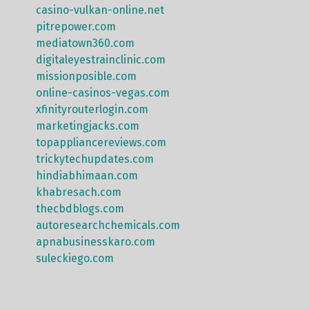
casino-vulkan-online.net
pitrepower.com
mediatown360.com
digitaleyestrainclinic.com
missionposible.com
online-casinos-vegas.com
xfinityrouterlogin.com
marketingjacks.com
topappliancereviews.com
trickytechupdates.com
hindiabhimaan.com
khabresach.com
thecbdblogs.com
autoresearchchemicals.com
apnabusinesskaro.com
suleckiego.com