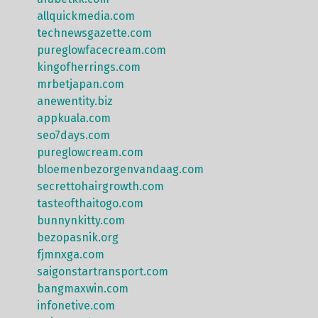
allquickmedia.com
technewsgazette.com
pureglowfacecream.com
kingofherrings.com
mrbetjapan.com
anewentity.biz
appkuala.com
seo7days.com
pureglowcream.com
bloemenbezorgenvandaag.com
secrettohairgrowth.com
tasteofthaitogo.com
bunnynkitty.com
bezopasnik.org
fjmnxga.com
saigonstartransport.com
bangmaxwin.com
infonetive.com