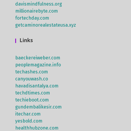
davismindfulness.org
millionairebyte.com
fortechday.com
getcaminorealestateusa.xyz
Links
baeckereiweber.com
peoplemagazine.info
techashes.com
canyouwash.co
havadisantalya.com
techdtimes.com
techieboot.com
gundembalikesir.com
itechar.com
yesbold.com
healthhubzone.com