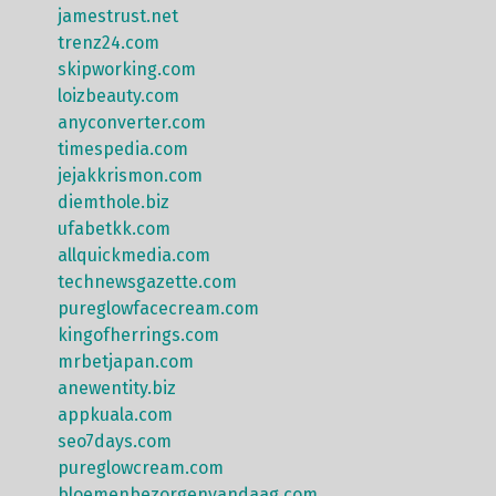
jamestrust.net
trenz24.com
skipworking.com
loizbeauty.com
anyconverter.com
timespedia.com
jejakkrismon.com
diemthole.biz
ufabetkk.com
allquickmedia.com
technewsgazette.com
pureglowfacecream.com
kingofherrings.com
mrbetjapan.com
anewentity.biz
appkuala.com
seo7days.com
pureglowcream.com
bloemenbezorgenvandaag.com