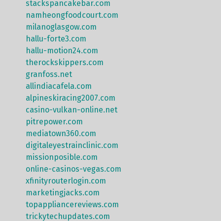
stackspancakebar.com
namheongfoodcourt.com
milanoglasgow.com
hallu-forte3.com
hallu-motion24.com
therockskippers.com
granfoss.net
allindiacafela.com
alpineskiracing2007.com
casino-vulkan-online.net
pitrepower.com
mediatown360.com
digitaleyestrainclinic.com
missionposible.com
online-casinos-vegas.com
xfinityrouterlogin.com
marketingjacks.com
topappliancereviews.com
trickytechupdates.com