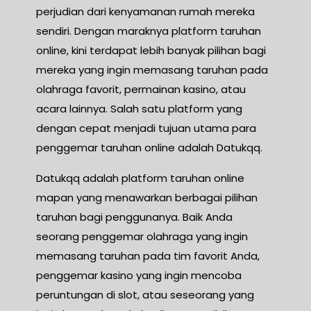
perjudian dari kenyamanan rumah mereka
sendiri. Dengan maraknya platform taruhan
online, kini terdapat lebih banyak pilihan bagi
mereka yang ingin memasang taruhan pada
olahraga favorit, permainan kasino, atau
acara lainnya. Salah satu platform yang
dengan cepat menjadi tujuan utama para
penggemar taruhan online adalah Datukqq.
Datukqq adalah platform taruhan online
mapan yang menawarkan berbagai pilihan
taruhan bagi penggunanya. Baik Anda
seorang penggemar olahraga yang ingin
memasang taruhan pada tim favorit Anda,
penggemar kasino yang ingin mencoba
peruntungan di slot, atau seseorang yang