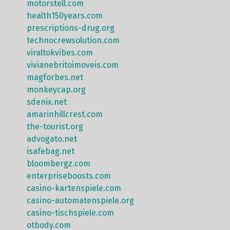
motorstell.com
health150years.com
prescriptions-drug.org
technocrewsolution.com
viraltokvibes.com
vivianebritoimoveis.com
magforbes.net
monkeycap.org
sdenix.net
amarinhillcrest.com
the-tourist.org
advogato.net
isafebag.net
bloombergz.com
enterpriseboosts.com
casino-kartenspiele.com
casino-automatenspiele.org
casino-tischspiele.com
otbody.com