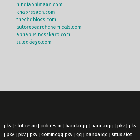
hindiabhimaan.com
khabresach.com
thecbdblogs.com
autoresearchchemicals.com
apnabusinesskaro.com
suleckiego.com
|
|
|
|
|
|
pkv
slot resmi
judi resmi
bandarqq
bandarqq
pkv
pkv
|
|
|
|
|
|
|
pkv
pkv
pkv
dominoqq pkv
qq
bandarqq
situs slot