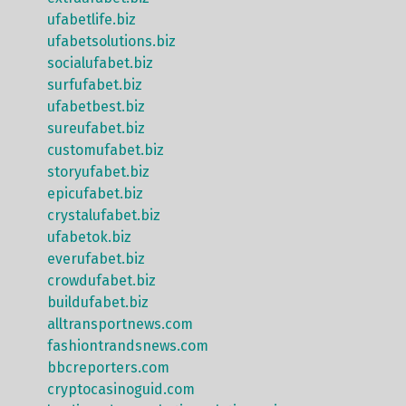
ufabetlife.biz
ufabetsolutions.biz
socialufabet.biz
surfufabet.biz
ufabetbest.biz
sureufabet.biz
customufabet.biz
storyufabet.biz
epicufabet.biz
crystalufabet.biz
ufabetok.biz
everufabet.biz
crowdufabet.biz
buildufabet.biz
alltransportnews.com
fashiontrandsnews.com
bbcreporters.com
cryptocasinoguid.com