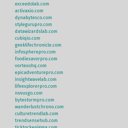
exceedolab.com
activaxio.com
dynabytesco.com
stylegurupro.com
datawizardslab.com
cubiqio.com
geeklifechronicle.com
infospherepro.com
foodiesavorpro.com
vortexohq.com
epicadventurepro.com
insightwavelab.com
lifeexplorerpro.com
novusgo.com
bytestormpro.com
wanderlustchrono.com
culturetrendlab.com
trendsensehub.com
ticktockenigma.com