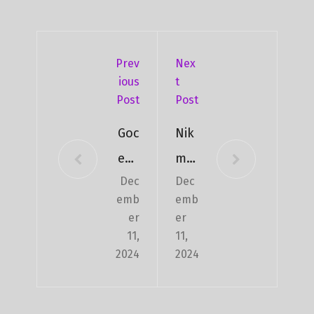
Prev
Nex
Ious
T
Post
Post
Goc
Nik
eng
mat
Dec
Dec
QQ:
i
emb
emb
Mer
Per
er
er
evo
mai
11,
11,
2024
2024
lusi
nan
Car
Onli
a
ne