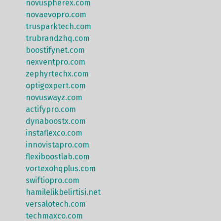
novuspherex.com
novaevopro.com
trusparktech.com
trubrandzhq.com
boostifynet.com
nexventpro.com
zephyrtechx.com
optigoxpert.com
novuswayz.com
actifypro.com
dynaboostx.com
instaflexco.com
innovistapro.com
flexiboostlab.com
vortexohqplus.com
swiftiopro.com
hamilelikbelirtisi.net
versalotech.com
techmaxco.com