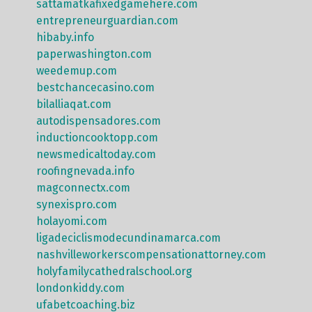
sattamatkafixedgamehere.com
entrepreneurguardian.com
hibaby.info
paperwashington.com
weedemup.com
bestchancecasino.com
bilalliaqat.com
autodispensadores.com
inductioncooktopp.com
newsmedicaltoday.com
roofingnevada.info
magconnectx.com
synexispro.com
holayomi.com
ligadeciclismodecundinamarca.com
nashvilleworkerscompensationattorney.com
holyfamilycathedralschool.org
londonkiddy.com
ufabetcoaching.biz