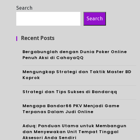
Search
Kita
Ter
Search
Ber
bai
mai
k
Recent Posts
n
den
Bergabunglah dengan Dunia Poker Online
dan
gan
Penuh Aksi di CahayaQQ
Men
Tek
Mengungkap Strategi dan Taktik Master BD
ang
nol
Koprok
Sec
ogi
Strategi dan Tips Sukses di Bandarqq
ara
Mut
Mengapa Bandar66 PKV Menjadi Game
Onli
akh
Terpanas Dalam Judi Online
ne
ir
Aduq: Panduan Utama untuk Membangun
dan Menyewakan Unit Tempat Tinggal
Aba
Aksesori Anda Sendiri