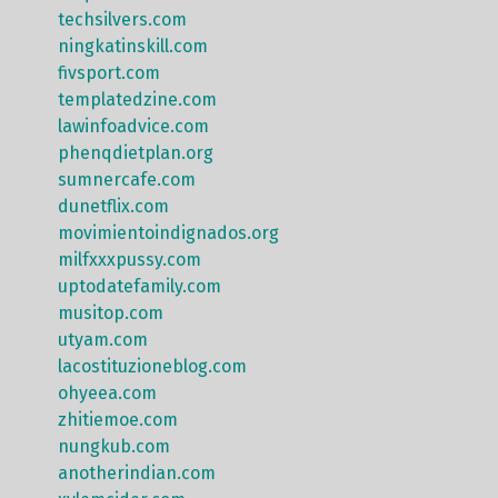
techsilvers.com
ningkatinskill.com
fivsport.com
templatedzine.com
lawinfoadvice.com
phenqdietplan.org
sumnercafe.com
dunetflix.com
movimientoindignados.org
milfxxxpussy.com
uptodatefamily.com
musitop.com
utyam.com
lacostituzioneblog.com
ohyeea.com
zhitiemoe.com
nungkub.com
anotherindian.com