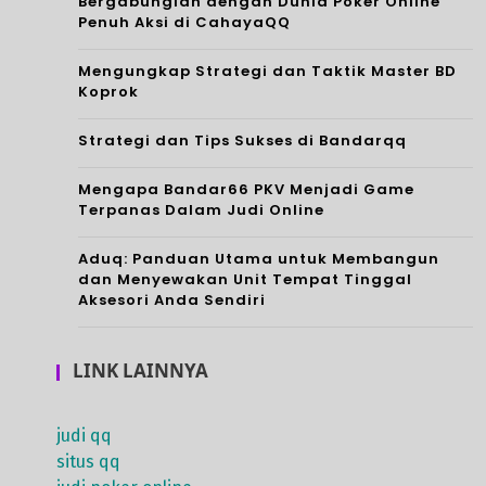
Bergabunglah dengan Dunia Poker Online
Penuh Aksi di CahayaQQ
den
gan
gan
Su
Mengungkap Strategi dan Taktik Master BD
Koprok
Pen
mo
Strategi dan Tips Sukses di Bandarqq
gal
QQ
am
Mengapa Bandar66 PKV Menjadi Game
Terpanas Dalam Judi Online
an
Aduq: Panduan Utama untuk Membangun
Ga
dan Menyewakan Unit Tempat Tinggal
min
Aksesori Anda Sendiri
g
LINK LAINNYA
Pre
miu
judi qq
m
situs qq