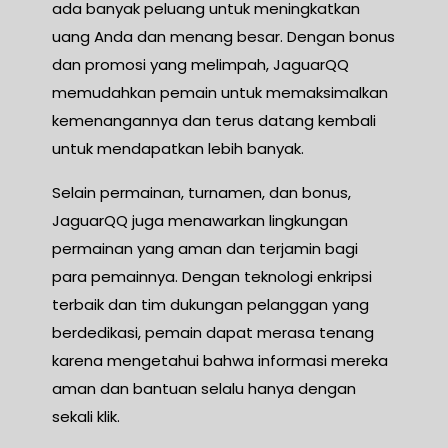
ada banyak peluang untuk meningkatkan
uang Anda dan menang besar. Dengan bonus
dan promosi yang melimpah, JaguarQQ
memudahkan pemain untuk memaksimalkan
kemenangannya dan terus datang kembali
untuk mendapatkan lebih banyak.
Selain permainan, turnamen, dan bonus,
JaguarQQ juga menawarkan lingkungan
permainan yang aman dan terjamin bagi
para pemainnya. Dengan teknologi enkripsi
terbaik dan tim dukungan pelanggan yang
berdedikasi, pemain dapat merasa tenang
karena mengetahui bahwa informasi mereka
aman dan bantuan selalu hanya dengan
sekali klik.