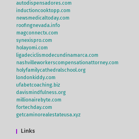
autodispensadores.com
inductioncooktopp.com
newsmedicaltoday.com
roofingnevada.info
magconnectx.com
synexispro.com
holayomi.com
ligadeciclismodecundinamarca.com
nashvilleworkerscompensationattorney.com
holyfamilycathedralschool.org
londonkiddy.com
ufabetcoaching.biz
davismindfulness.org
millionairebyte.com
fortechday.com
getcaminorealestateusa.xyz
Links