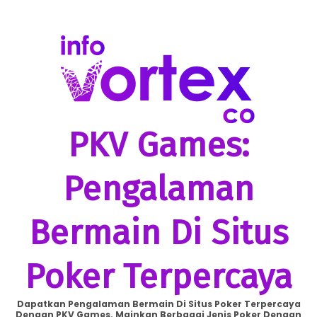
Skip
to
content
PKV Games:
Pengalaman
Bermain Di Situs
Poker Terpercaya
Dapatkan Pengalaman Bermain Di Situs Poker Terpercaya
Dengan PKV Games. Mainkan Berbagai Jenis Poker Dengan