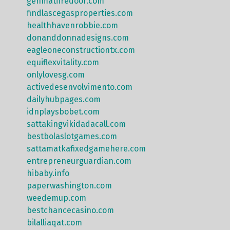
genmatfiredoor.com
findlascegasproperties.com
healthhavenrobbie.com
donanddonnadesigns.com
eagleoneconstructiontx.com
equiflexvitality.com
onlylovesg.com
activedesenvolvimento.com
dailyhubpages.com
idnplaysbobet.com
sattakingvikidadacall.com
bestbolaslotgames.com
sattamatkafixedgamehere.com
entrepreneurguardian.com
hibaby.info
paperwashington.com
weedemup.com
bestchancecasino.com
bilalliaqat.com