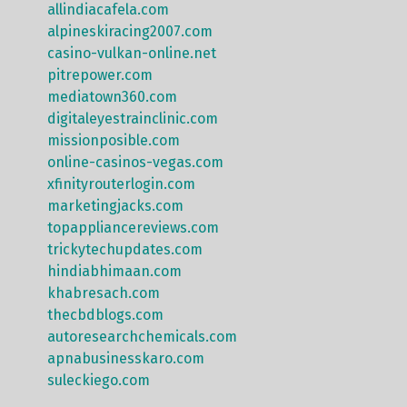
allindiacafela.com
alpineskiracing2007.com
casino-vulkan-online.net
pitrepower.com
mediatown360.com
digitaleyestrainclinic.com
missionposible.com
online-casinos-vegas.com
xfinityrouterlogin.com
marketingjacks.com
topappliancereviews.com
trickytechupdates.com
hindiabhimaan.com
khabresach.com
thecbdblogs.com
autoresearchchemicals.com
apnabusinesskaro.com
suleckiego.com