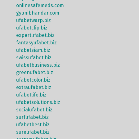
onlinesafemeds.com
gyanibhandar.com
ufabetwarp.biz
ufabetclip.biz
expertufabet.biz
fantasyufabet.biz
ufabetsiam.biz
swissufabet.biz
ufabetbusiness.biz
greenufabet.biz
ufabetcolor.biz
extraufabet.biz
ufabetlife.biz
ufabetsolutions.biz
socialufabet.biz
surfufabet.biz
ufabetbest.biz
sureufabet.biz