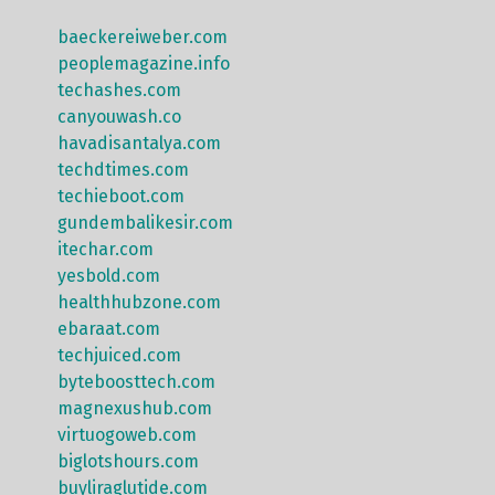
baeckereiweber.com
peoplemagazine.info
techashes.com
canyouwash.co
havadisantalya.com
techdtimes.com
techieboot.com
gundembalikesir.com
itechar.com
yesbold.com
healthhubzone.com
ebaraat.com
techjuiced.com
byteboosttech.com
magnexushub.com
virtuogoweb.com
biglotshours.com
buyliraglutide.com