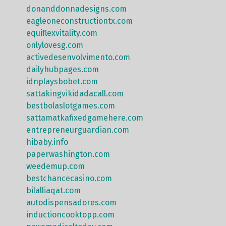
donanddonnadesigns.com
eagleoneconstructiontx.com
equiflexvitality.com
onlylovesg.com
activedesenvolvimento.com
dailyhubpages.com
idnplaysbobet.com
sattakingvikidadacall.com
bestbolaslotgames.com
sattamatkafixedgamehere.com
entrepreneurguardian.com
hibaby.info
paperwashington.com
weedemup.com
bestchancecasino.com
bilalliaqat.com
autodispensadores.com
inductioncooktopp.com