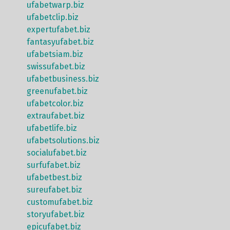
ufabetwarp.biz
ufabetclip.biz
expertufabet.biz
fantasyufabet.biz
ufabetsiam.biz
swissufabet.biz
ufabetbusiness.biz
greenufabet.biz
ufabetcolor.biz
extraufabet.biz
ufabetlife.biz
ufabetsolutions.biz
socialufabet.biz
surfufabet.biz
ufabetbest.biz
sureufabet.biz
customufabet.biz
storyufabet.biz
epicufabet.biz