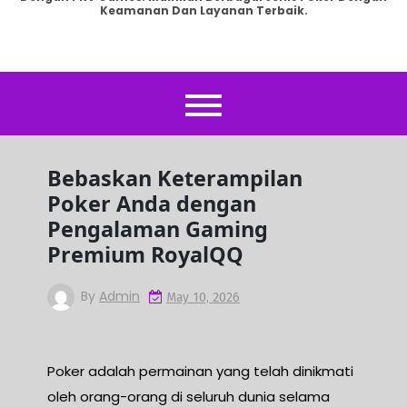
Keamanan Dan Layanan Terbaik.
Bebaskan Keterampilan
Poker Anda dengan
Pengalaman Gaming
Premium RoyalQQ
By
Admin
May 10, 2026
Poker adalah permainan yang telah dinikmati
oleh orang-orang di seluruh dunia selama