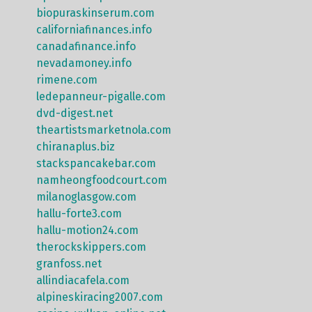
biopuraskinserum.com
californiafinances.info
canadafinance.info
nevadamoney.info
rimene.com
ledepanneur-pigalle.com
dvd-digest.net
theartistsmarketnola.com
chiranaplus.biz
stackspancakebar.com
namheongfoodcourt.com
milanoglasgow.com
hallu-forte3.com
hallu-motion24.com
therockskippers.com
granfoss.net
allindiacafela.com
alpineskiracing2007.com