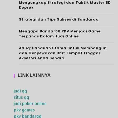
Ter
ia
Mengungkap Strategi dan Taktik Master BD
Koprok
ata
Pok
Strategi dan Tips Sukses di Bandarqq
s
er
Gol
Onli
Mengapa Bandar66 PKV Menjadi Game
Terpanas Dalam Judi Online
den
ne
Aduq: Panduan Utama untuk Membangun
QQ
yan
dan Menyewakan Unit Tempat Tinggal
g
Aksesori Anda Sendiri
Men
LINK LAINNYA
deb
ark
judi qq
an
situs qq
judi poker online
pkv games
pkv bandarqq