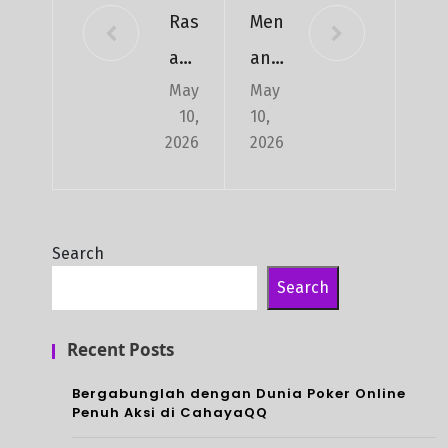
Ras
Men
aka
ang
May
May
n
Bes
10,
10,
Kes
ar
2026
2026
eru
den
an
gan
Per
Jag
Search
mai
uar
Search
nan
QQ:
Peri
Meli
Recent Posts
ngk
hat
Bergabunglah dengan Dunia Poker Online
Penuh Aksi di CahayaQQ
at
Dun