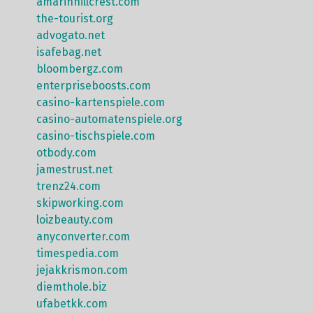
amarinhillcrest.com
the-tourist.org
advogato.net
isafebag.net
bloombergz.com
enterpriseboosts.com
casino-kartenspiele.com
casino-automatenspiele.org
casino-tischspiele.com
otbody.com
jamestrust.net
trenz24.com
skipworking.com
loizbeauty.com
anyconverter.com
timespedia.com
jejakkrismon.com
diemthole.biz
ufabetkk.com