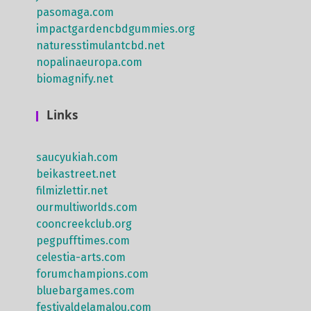
pasomaga.com
impactgardencbdgummies.org
naturesstimulantcbd.net
nopalinaeuropa.com
biomagnify.net
Links
saucyukiah.com
beikastreet.net
filmizlettir.net
ourmultiworlds.com
cooncreekclub.org
pegpufftimes.com
celestia-arts.com
forumchampions.com
bluebargames.com
festivaldelamalou.com