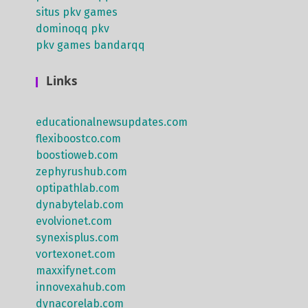
situs pkv games
dominoqq pkv
pkv games bandarqq
Links
educationalnewsupdates.com
flexiboostco.com
boostioweb.com
zephyrushub.com
optipathlab.com
dynabytelab.com
evolvionet.com
synexisplus.com
vortexonet.com
maxxifynet.com
innovexahub.com
dynacorelab.com