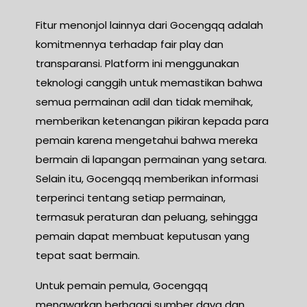
Fitur menonjol lainnya dari Gocengqq adalah
komitmennya terhadap fair play dan
transparansi. Platform ini menggunakan
teknologi canggih untuk memastikan bahwa
semua permainan adil dan tidak memihak,
memberikan ketenangan pikiran kepada para
pemain karena mengetahui bahwa mereka
bermain di lapangan permainan yang setara.
Selain itu, Gocengqq memberikan informasi
terperinci tentang setiap permainan,
termasuk peraturan dan peluang, sehingga
pemain dapat membuat keputusan yang
tepat saat bermain.
Untuk pemain pemula, Gocengqq
menawarkan berbagai sumber daya dan