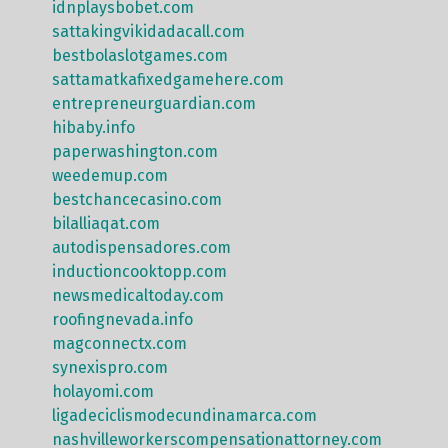
idnplaysbobet.com
sattakingvikidadacall.com
bestbolaslotgames.com
sattamatkafixedgamehere.com
entrepreneurguardian.com
hibaby.info
paperwashington.com
weedemup.com
bestchancecasino.com
bilalliaqat.com
autodispensadores.com
inductioncooktopp.com
newsmedicaltoday.com
roofingnevada.info
magconnectx.com
synexispro.com
holayomi.com
ligadeciclismodecundinamarca.com
nashvilleworkerscompensationattorney.com