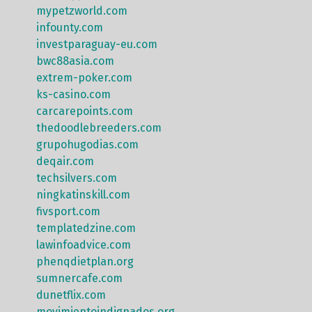
mypetzworld.com
infounty.com
investparaguay-eu.com
bwc88asia.com
extrem-poker.com
ks-casino.com
carcarepoints.com
thedoodlebreeders.com
grupohugodias.com
deqair.com
techsilvers.com
ningkatinskill.com
fivsport.com
templatedzine.com
lawinfoadvice.com
phenqdietplan.org
sumnercafe.com
dunetflix.com
movimientoindignados.org