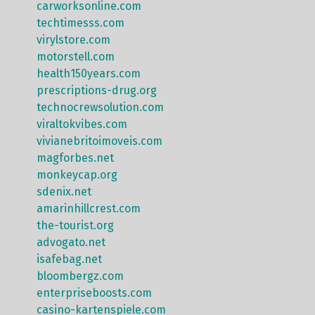
carworksonline.com
techtimesss.com
virylstore.com
motorstell.com
health150years.com
prescriptions-drug.org
technocrewsolution.com
viraltokvibes.com
vivianebritoimoveis.com
magforbes.net
monkeycap.org
sdenix.net
amarinhillcrest.com
the-tourist.org
advogato.net
isafebag.net
bloombergz.com
enterpriseboosts.com
casino-kartenspiele.com