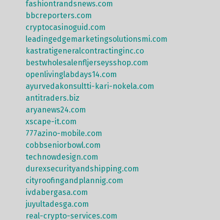
fashiontrandsnews.com
bbcreporters.com
cryptocasinoguid.com
leadingedgemarketingsolutionsmi.com
kastratigeneralcontractinginc.co
bestwholesalenfljerseysshop.com
openlivinglabdays14.com
ayurvedakonsultti-kari-nokela.com
antitraders.biz
aryanews24.com
xscape-it.com
777azino-mobile.com
cobbseniorbowl.com
technowdesign.com
durexsecurityandshipping.com
cityroofingandplannig.com
ivdabergasa.com
juyultadesga.com
real-crypto-services.com