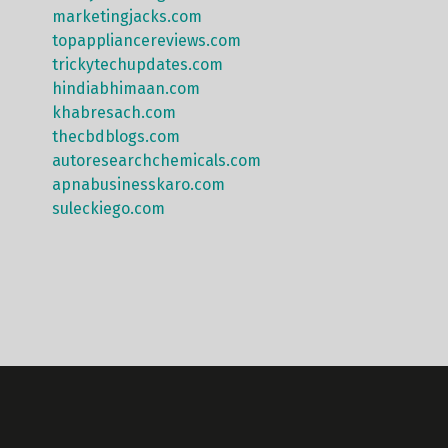
marketingjacks.com
topappliancereviews.com
trickytechupdates.com
hindiabhimaan.com
khabresach.com
thecbdblogs.com
autoresearchchemicals.com
apnabusinesskaro.com
suleckiego.com