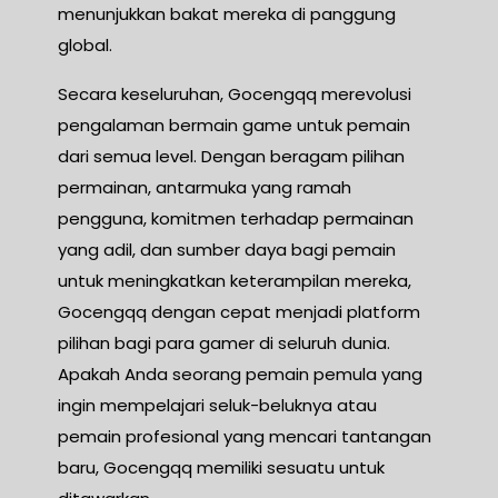
menunjukkan bakat mereka di panggung
global.
Secara keseluruhan, Gocengqq merevolusi
pengalaman bermain game untuk pemain
dari semua level. Dengan beragam pilihan
permainan, antarmuka yang ramah
pengguna, komitmen terhadap permainan
yang adil, dan sumber daya bagi pemain
untuk meningkatkan keterampilan mereka,
Gocengqq dengan cepat menjadi platform
pilihan bagi para gamer di seluruh dunia.
Apakah Anda seorang pemain pemula yang
ingin mempelajari seluk-beluknya atau
pemain profesional yang mencari tantangan
baru, Gocengqq memiliki sesuatu untuk