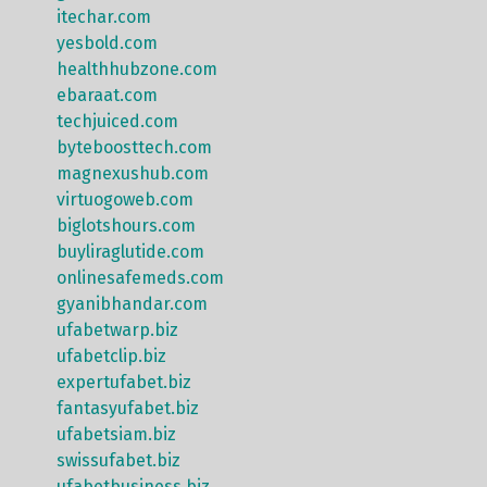
itechar.com
yesbold.com
healthhubzone.com
ebaraat.com
techjuiced.com
byteboosttech.com
magnexushub.com
virtuogoweb.com
biglotshours.com
buyliraglutide.com
onlinesafemeds.com
gyanibhandar.com
ufabetwarp.biz
ufabetclip.biz
expertufabet.biz
fantasyufabet.biz
ufabetsiam.biz
swissufabet.biz
ufabetbusiness.biz