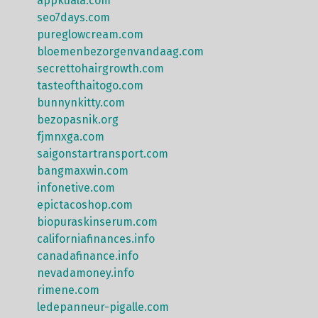
appkuala.com
seo7days.com
pureglowcream.com
bloemenbezorgenvandaag.com
secrettohairgrowth.com
tasteofthaitogo.com
bunnynkitty.com
bezopasnik.org
fjmnxga.com
saigonstartransport.com
bangmaxwin.com
infonetive.com
epictacoshop.com
biopuraskinserum.com
californiafinances.info
canadafinance.info
nevadamoney.info
rimene.com
ledepanneur-pigalle.com