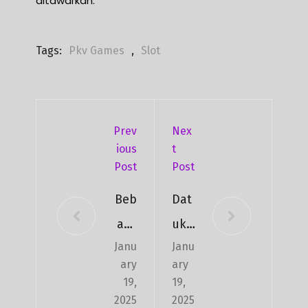
ditawarkan.
Tags:
Pkv Games
,
Slot
Prev
Nex
Ious
T
Post
Post
Beb
Dat
ask
ukq
Janu
Janu
an
q:
ary
ary
Sisi
Mas
19,
19,
Ko
a
2025
2025