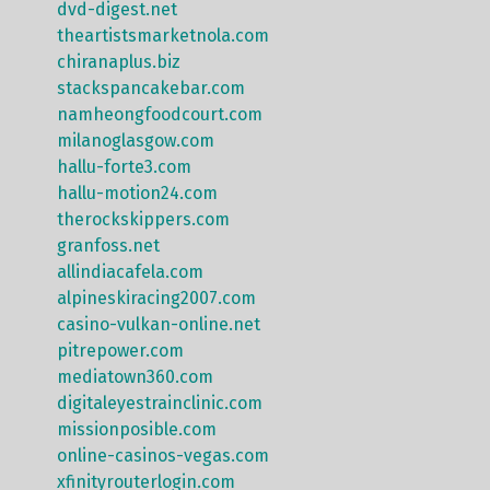
dvd-digest.net
theartistsmarketnola.com
chiranaplus.biz
stackspancakebar.com
namheongfoodcourt.com
milanoglasgow.com
hallu-forte3.com
hallu-motion24.com
therockskippers.com
granfoss.net
allindiacafela.com
alpineskiracing2007.com
casino-vulkan-online.net
pitrepower.com
mediatown360.com
digitaleyestrainclinic.com
missionposible.com
online-casinos-vegas.com
xfinityrouterlogin.com