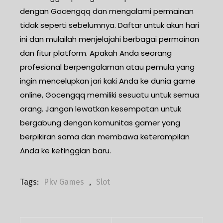
dengan Gocengqq dan mengalami permainan
tidak seperti sebelumnya. Daftar untuk akun hari
ini dan mulailah menjelajahi berbagai permainan
dan fitur platform. Apakah Anda seorang
profesional berpengalaman atau pemula yang
ingin mencelupkan jari kaki Anda ke dunia game
online, Gocengqq memiliki sesuatu untuk semua
orang. Jangan lewatkan kesempatan untuk
bergabung dengan komunitas gamer yang
berpikiran sama dan membawa keterampilan
Anda ke ketinggian baru.
Tags:
Pkv Games
,
Slot