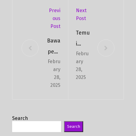
Previ
Next
Ous
Post
Post
Temu
Bawa
i
peng
Febru
Datu
Febru
ary
alam
kqq:
ary
28,
an
Gam
28,
2025
berm
2025
e-
ain
Chan
game
ger
Anda
Search
di
Search
ke
Duni