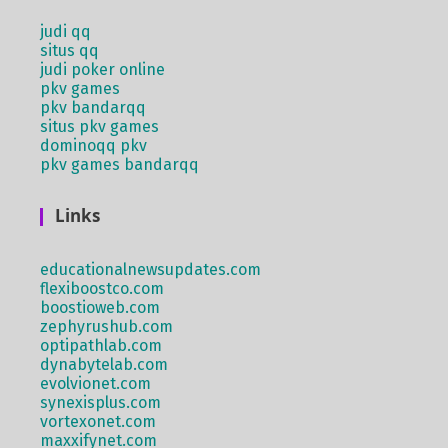
judi qq
situs qq
judi poker online
pkv games
pkv bandarqq
situs pkv games
dominoqq pkv
pkv games bandarqq
Links
educationalnewsupdates.com
flexiboostco.com
boostioweb.com
zephyrushub.com
optipathlab.com
dynabytelab.com
evolvionet.com
synexisplus.com
vortexonet.com
maxxifynet.com