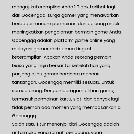
menguji keterampilan Anda? Tidak terlihat lagi
dari Gocengqq, surga gamer yang menawarkan
berbagai macam permainan dan peluang untuk
meningkatkan pengalaman bermain game Anda.
Gocengqq adalah platform game online yang
melayani gamer dari semua tingkat
keterampilan. Apakah Anda seorang pemain
biasa yang ingin bersantai setelah hari yang
panjang atau gamer hardcore mencari
tantangan, Gocengqq memiliki sesuatu untuk
semua orang. Dengan beragam pilihan game,
termasuk permainan kartu, slot, dan banyak lagi,
tidak pernah ada momen yang membosankan di
Gocengqq.
Salah satu fitur menonjol dari Gocengqq adalah
antarmuka yang ramah pengguna, yang