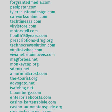
forgrantedmedia.com
peolpstar.com
tylerscustomdesign.com
carworksonline.com
techtimesss.com
virylstore.com
motorstell.com
health150years.com
prescriptions-drug.org
technocrewsolution.com
viraltokvibes.com
vivianebritoimoveis.com
magforbes.net
monkeycap.org
sdenix.net
amarinhillcrest.com
the-tourist.org
advogato.net
isafebag.net
bloombergz.com
enterpriseboosts.com
casino-kartenspiele.com
casino-automatenspiele.org
casino-tischspiele.com