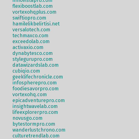
innovistapro.com
flexiboostlab.com
vortexohqplus.com
swiftiopro.com
hamilelikbelirtisi.net
versalotech.com
techmaxco.com
exceedolab.com
activaxio.com
dynabytesco.com
stylegurupro.com
datawizardslab.com
cubiqio.com
geeklifechronicle.com
infospherepro.com
foodiesavorpro.com
vortexohq.com
epicadventurepro.com
insightwavelab.com
lifeexplorerpro.com
novusgo.com
bytestormpro.com
wanderlustchrono.com
culturetrendlab.com