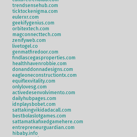
trendsensehub.com
ticktockenigma.com
eulerxr.com
geekifygenius.com
orbitextech.com
magconnecttech.com
zenifyweb.com
livetogel.co
genmatfiredoor.com
findlascegasproperties.com
healthhavenrobbie.com
donanddonnadesigns.com
eagleoneconstructiontx.com
equiflexvitality.com
onlylovesg.com
activedesenvolvimento.com
dailyhubpages.com
idnplaysbobet.com
sattakingvikidadacall.com
bestbolaslotgames.com
sattamatkafixedgamehere.com
entrepreneurguardian.com
hibaby.info