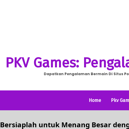
Skip
to
content
PKV Games: Pengala
Dapatkan Pengalaman Bermain Di Situs P
Home
Pkv Gam
Bersiaplah untuk Menang Besar deng