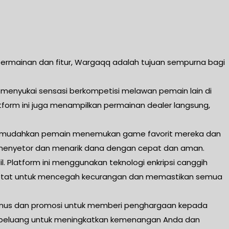
ermainan dan fitur, Wargaqq adalah tujuan sempurna bagi
h menyukai sensasi berkompetisi melawan pemain lain di
form ini juga menampilkan permainan dealer langsung,
, memudahkan pemain menemukan game favorit mereka dan
 menyetor dan menarik dana dengan cepat dan aman.
Platform ini menggunakan teknologi enkripsi canggih
ketat untuk mencegah kecurangan dan memastikan semua
onus dan promosi untuk memberi penghargaan kepada
ak peluang untuk meningkatkan kemenangan Anda dan