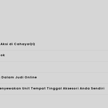
 Aksi di CahayaQQ
rok
Dalam Judi Online
yewakan Unit Tempat Tinggal Aksesori Anda Sendiri