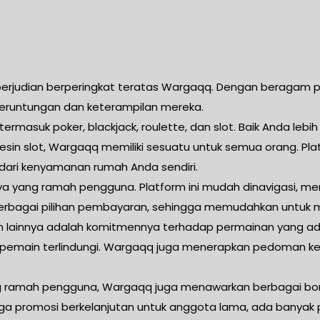
perjudian berperingkat teratas Wargaqq. Dengan beragam p
eruntungan dan keterampilan mereka.
masuk poker, blackjack, roulette, dan slot. Baik Anda lebi
n slot, Wargaqq memiliki sesuatu untuk semua orang. Plat
ari kenyamanan rumah Anda sendiri.
anya yang ramah pengguna. Platform ini mudah dinavigasi
 berbagai pilihan pembayaran, sehingga memudahkan untuk
ainnya adalah komitmennya terhadap permainan yang adil. 
 pemain terlindungi. Wargaqq juga menerapkan pedoman 
ang ramah pengguna, Wargaqq juga menawarkan berbagai b
ngga promosi berkelanjutan untuk anggota lama, ada bany