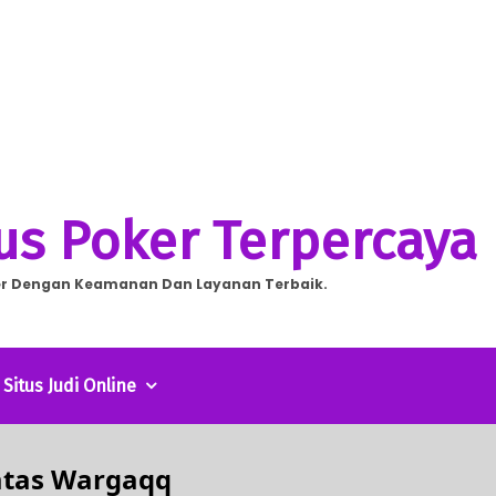
us Poker Terpercaya
er Dengan Keamanan Dan Layanan Terbaik.
Situs Judi Online
atas Wargaqq