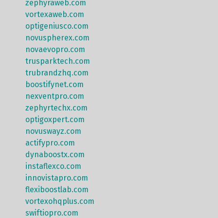
zephyraweb.com
vortexaweb.com
optigeniusco.com
novuspherex.com
novaevopro.com
trusparktech.com
trubrandzhq.com
boostifynet.com
nexventpro.com
zephyrtechx.com
optigoxpert.com
novuswayz.com
actifypro.com
dynaboostx.com
instaflexco.com
innovistapro.com
flexiboostlab.com
vortexohqplus.com
swiftiopro.com