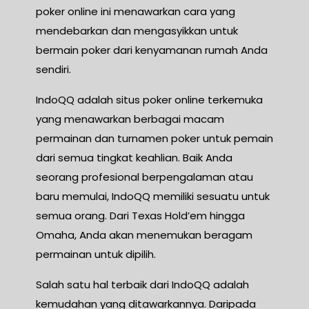
poker online ini menawarkan cara yang
mendebarkan dan mengasyikkan untuk
bermain poker dari kenyamanan rumah Anda
sendiri.
IndoQQ adalah situs poker online terkemuka
yang menawarkan berbagai macam
permainan dan turnamen poker untuk pemain
dari semua tingkat keahlian. Baik Anda
seorang profesional berpengalaman atau
baru memulai, IndoQQ memiliki sesuatu untuk
semua orang. Dari Texas Hold’em hingga
Omaha, Anda akan menemukan beragam
permainan untuk dipilih.
Salah satu hal terbaik dari IndoQQ adalah
kemudahan yang ditawarkannya. Daripada