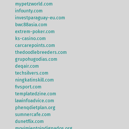
mypetzworld.com
infounty.com
investparaguay-eu.com
bwc88asia.com
extrem-poker.com
ks-casino.com
carcarepoints.com
thedoodlebreeders.com
grupohugodias.com
deqair.com
techsilvers.com
ningkatinskill.com
fivsport.com
templatedzine.com
lawinfoadvice.com
phenqdietplan.org
sumnercafe.com
dunetflix.com
movimientoindignados.org