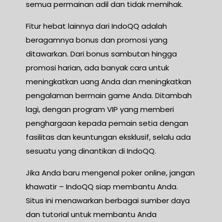
semua permainan adil dan tidak memihak.
Fitur hebat lainnya dari IndoQQ adalah
beragamnya bonus dan promosi yang
ditawarkan. Dari bonus sambutan hingga
promosi harian, ada banyak cara untuk
meningkatkan uang Anda dan meningkatkan
pengalaman bermain game Anda. Ditambah
lagi, dengan program VIP yang memberi
penghargaan kepada pemain setia dengan
fasilitas dan keuntungan eksklusif, selalu ada
sesuatu yang dinantikan di IndoQQ.
Jika Anda baru mengenal poker online, jangan
khawatir – IndoQQ siap membantu Anda.
Situs ini menawarkan berbagai sumber daya
dan tutorial untuk membantu Anda