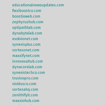
educationalnewsupdates.com
flexiboostco.com
boostioweb.com
zephyrushub.com
optipathlab.com
dynabytelab.com
evolvionet.com
synexisplus.com
vortexonet.com
maxxifynet.com
innovexahub.com
dynacorelab.com
synexistechco.com
truvivopro.com
vividusco.com
vortexahq.com
zenithifyit.com
maxxiohub.com