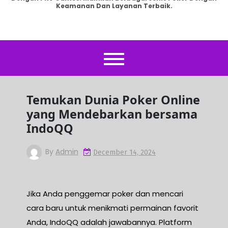
Keamanan Dan Layanan Terbaik.
Temukan Dunia Poker Online
yang Mendebarkan bersama
IndoQQ
By
Admin
December 14, 2024
Jika Anda penggemar poker dan mencari
cara baru untuk menikmati permainan favorit
Anda, IndoQQ adalah jawabannya. Platform