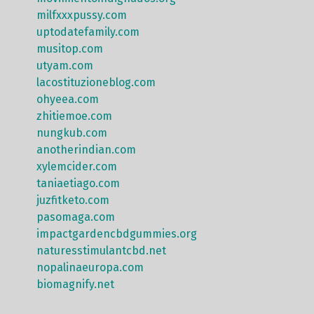
milfxxxpussy.com
uptodatefamily.com
musitop.com
utyam.com
lacostituzioneblog.com
ohyeea.com
zhitiemoe.com
nungkub.com
anotherindian.com
xylemcider.com
taniaetiago.com
juzfitketo.com
pasomaga.com
impactgardencbdgummies.org
naturesstimulantcbd.net
nopalinaeuropa.com
biomagnify.net