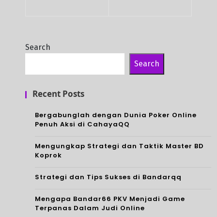
qq
Ceb
ada
anq
Search
lah
q:
Search
Pen
Apa
gub
yan
Recent Posts
ah
g
Bergabunglah dengan Dunia Poker Online
Per
Men
Penuh Aksi di CahayaQQ
mai
jadi
Mengungkap Strategi dan Taktik Master BD
nan
kan
Koprok
Kasi
nya
Strategi dan Tips Sukses di Bandarqq
no
Situ
Mengapa Bandar66 PKV Menjadi Game
Onli
s
Terpanas Dalam Judi Online