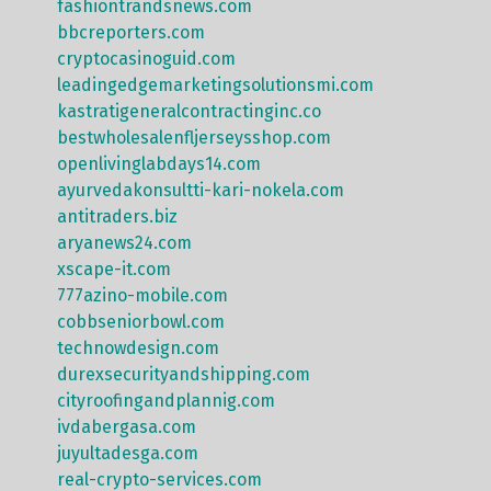
fashiontrandsnews.com
bbcreporters.com
cryptocasinoguid.com
leadingedgemarketingsolutionsmi.com
kastratigeneralcontractinginc.co
bestwholesalenfljerseysshop.com
openlivinglabdays14.com
ayurvedakonsultti-kari-nokela.com
antitraders.biz
aryanews24.com
xscape-it.com
777azino-mobile.com
cobbseniorbowl.com
technowdesign.com
durexsecurityandshipping.com
cityroofingandplannig.com
ivdabergasa.com
juyultadesga.com
real-crypto-services.com