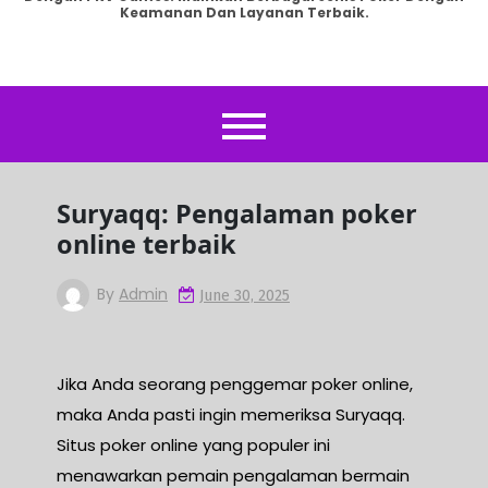
Keamanan Dan Layanan Terbaik.
Suryaqq: Pengalaman poker
online terbaik
By
Admin
June 30, 2025
Jika Anda seorang penggemar poker online,
maka Anda pasti ingin memeriksa Suryaqq.
Situs poker online yang populer ini
menawarkan pemain pengalaman bermain