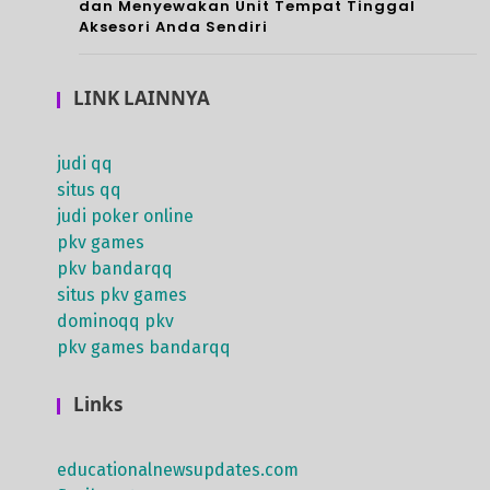
dan Menyewakan Unit Tempat Tinggal
Per
Aksesori Anda Sendiri
mai
LINK LAINNYA
nan
Onli
judi qq
ne
situs qq
judi poker online
Ter
pkv games
bes
pkv bandarqq
situs pkv games
ar
dominoqq pkv
pkv games bandarqq
Links
educationalnewsupdates.com