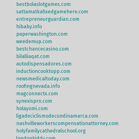
bestbolaslotgames.com
sattamatkafixedgamehere.com
entrepreneurguardian.com
hibaby.info
paperwashington.com
weedemup.com
bestchancecasino.com
bilalliaqat.com
autodispensadores.com
inductioncooktopp.com
newsmedicaltoday.com
roofingnevada.info
magconnectx.com
synexispro.com
holayomi.com
ligadeciclismodecundinamarca.com
nashvilleworkerscompensationattorney.com
holyfamilycathedralschool.org
londonkiddy.com