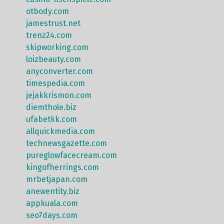
otbody.com
jamestrust.net
trenz24.com
skipworking.com
loizbeauty.com
anyconverter.com
timespedia.com
jejakkrismon.com
diemthole.biz
ufabetkk.com
allquickmedia.com
technewsgazette.com
pureglowfacecream.com
kingofherrings.com
mrbetjapan.com
anewentity.biz
appkuala.com
seo7days.com