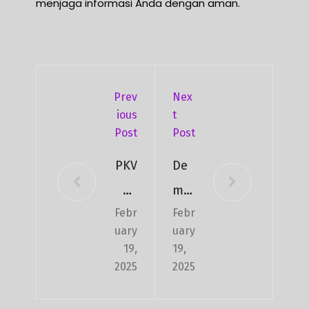
menjaga informasi Anda dengan aman.
Prev
Nex
Ious
T
Post
Post
PKV
De
Ga
mo
Febr
Febr
me
Slot
uary
uary
s
Gac
19,
19,
Ban
or –
2025
2025
dar
Car