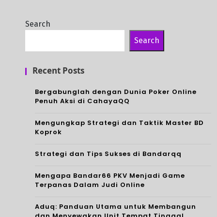
qq
a
–
Men
Search
Stra
gop
Search
tegi
tim
Recent Posts
Slot
alk
Gac
an
Bergabunglah dengan Dunia Poker Online
Penuh Aksi di CahayaQQ
or
Bon
Mengungkap Strategi dan Taktik Master BD
Pol
us
Koprok
a
dan
Strategi dan Tips Sukses di Bandarqq
Ber
Pro
Mengapa Bandar66 PKV Menjadi Game
mai
mo
Terpanas Dalam Judi Online
n
si di
Aduq: Panduan Utama untuk Membangun
Kon
Situ
dan Menyewakan Unit Tempat Tinggal