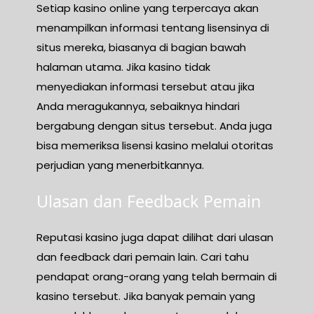
Setiap kasino online yang terpercaya akan
menampilkan informasi tentang lisensinya di
situs mereka, biasanya di bagian bawah
halaman utama. Jika kasino tidak
menyediakan informasi tersebut atau jika
Anda meragukannya, sebaiknya hindari
bergabung dengan situs tersebut. Anda juga
bisa memeriksa lisensi kasino melalui otoritas
perjudian yang menerbitkannya.
Ulasan dan Feedback Pemain
Reputasi kasino juga dapat dilihat dari ulasan
dan feedback dari pemain lain. Cari tahu
pendapat orang-orang yang telah bermain di
kasino tersebut. Jika banyak pemain yang