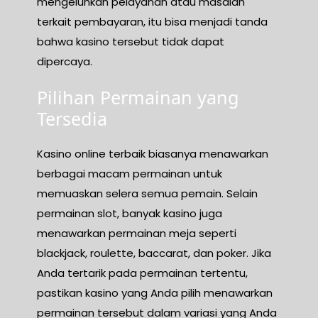
mengeluhkan pelayanan atau masalah
terkait pembayaran, itu bisa menjadi tanda
bahwa kasino tersebut tidak dapat
dipercaya.
Pilihan Permainan yang
Tersedia
Kasino online terbaik biasanya menawarkan
berbagai macam permainan untuk
memuaskan selera semua pemain. Selain
permainan slot, banyak kasino juga
menawarkan permainan meja seperti
blackjack, roulette, baccarat, dan poker. Jika
Anda tertarik pada permainan tertentu,
pastikan kasino yang Anda pilih menawarkan
permainan tersebut dalam variasi yang Anda