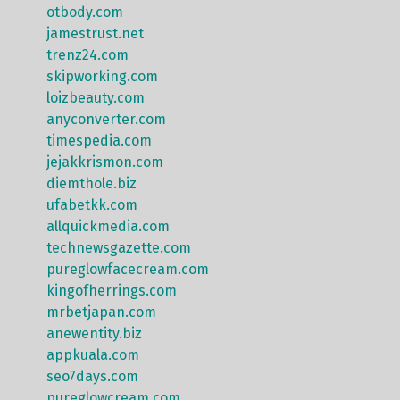
otbody.com
jamestrust.net
trenz24.com
skipworking.com
loizbeauty.com
anyconverter.com
timespedia.com
jejakkrismon.com
diemthole.biz
ufabetkk.com
allquickmedia.com
technewsgazette.com
pureglowfacecream.com
kingofherrings.com
mrbetjapan.com
anewentity.biz
appkuala.com
seo7days.com
pureglowcream.com