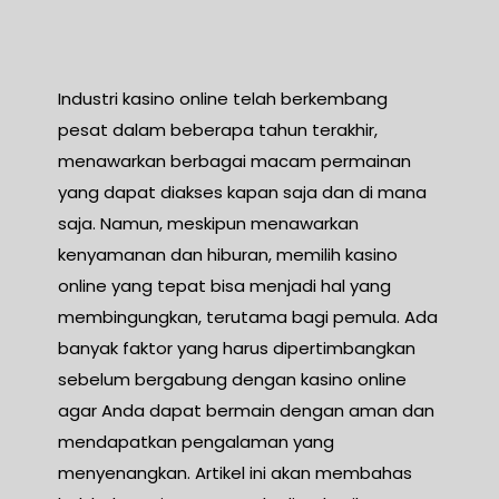
Industri kasino online telah berkembang
pesat dalam beberapa tahun terakhir,
menawarkan berbagai macam permainan
yang dapat diakses kapan saja dan di mana
saja. Namun, meskipun menawarkan
kenyamanan dan hiburan, memilih kasino
online yang tepat bisa menjadi hal yang
membingungkan, terutama bagi pemula. Ada
banyak faktor yang harus dipertimbangkan
sebelum bergabung dengan kasino online
agar Anda dapat bermain dengan aman dan
mendapatkan pengalaman yang
menyenangkan. Artikel ini akan membahas