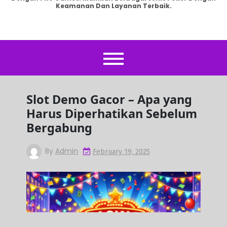
Keamanan Dan Layanan Terbaik.
Slot Demo Gacor – Apa yang
Harus Diperhatikan Sebelum
Bergabung
By
Admin
February 19, 2025