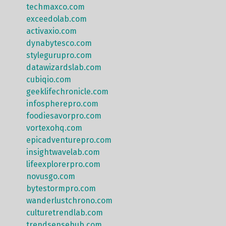
techmaxco.com
exceedolab.com
activaxio.com
dynabytesco.com
stylegurupro.com
datawizardslab.com
cubiqio.com
geeklifechronicle.com
infospherepro.com
foodiesavorpro.com
vortexohq.com
epicadventurepro.com
insightwavelab.com
lifeexplorerpro.com
novusgo.com
bytestormpro.com
wanderlustchrono.com
culturetrendlab.com
trendsensehub.com