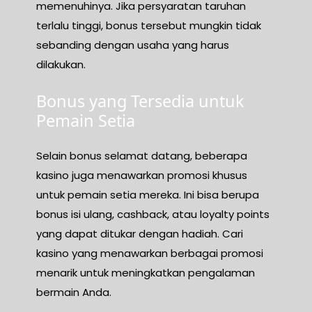
memenuhinya. Jika persyaratan taruhan
terlalu tinggi, bonus tersebut mungkin tidak
sebanding dengan usaha yang harus
dilakukan.
Bonus yang Tersedia untuk
Pemain Setia
Selain bonus selamat datang, beberapa
kasino juga menawarkan promosi khusus
untuk pemain setia mereka. Ini bisa berupa
bonus isi ulang, cashback, atau loyalty points
yang dapat ditukar dengan hadiah. Cari
kasino yang menawarkan berbagai promosi
menarik untuk meningkatkan pengalaman
bermain Anda.