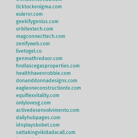
ticktockenigma.com
eulerxr.com
geekifygenius.com
orbitextech.com
magconnecttech.com
zenifyweb.com
livetogel.co
genmatfiredoor.com
findlascegasproperties.com
healthhavenrobbie.com
donanddonnadesigns.com
eagleoneconstructiontx.com
equiflexvitality.com
onlylovesg.com
activedesenvolvimento.com
dailyhubpages.com
idnplaysbobet.com
sattakingvikidadacall.com