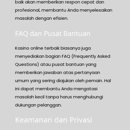
baik akan memberikan respon cepat dan
profesional, membantu Anda menyelesaikan
masalah dengan efisien.
FAQ dan Pusat Bantuan
Kasino online terbaik biasanya juga
menyediakan bagian FAQ (Frequently Asked
Questions) atau pusat bantuan yang
memberikan jawaban atas pertanyaan
umum yang sering diajukan oleh pemain. Hal
ini dapat membantu Anda mengatasi
masalah kecil tanpa harus menghubungi
dukungan pelanggan.
Keamanan dan Privasi