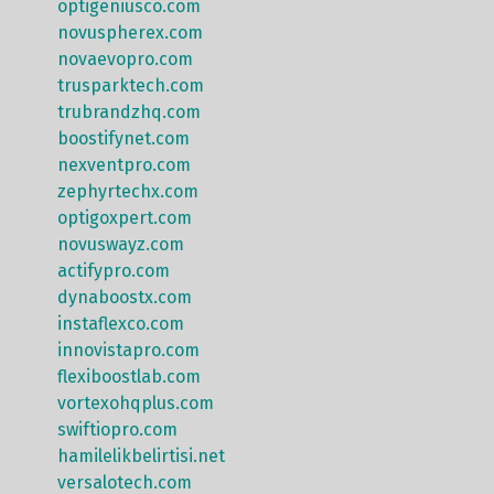
optigeniusco.com
novuspherex.com
novaevopro.com
trusparktech.com
trubrandzhq.com
boostifynet.com
nexventpro.com
zephyrtechx.com
optigoxpert.com
novuswayz.com
actifypro.com
dynaboostx.com
instaflexco.com
innovistapro.com
flexiboostlab.com
vortexohqplus.com
swiftiopro.com
hamilelikbelirtisi.net
versalotech.com