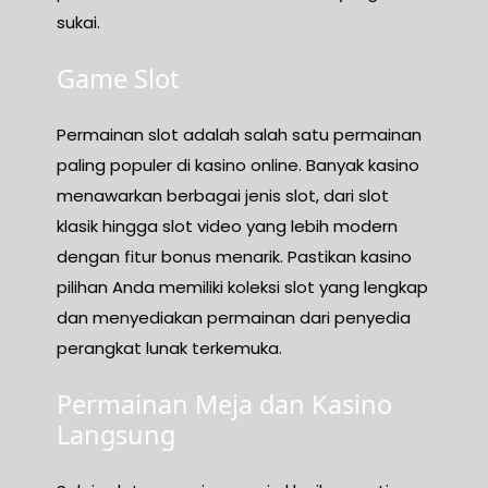
sukai.
Game Slot
Permainan slot adalah salah satu permainan
paling populer di kasino online. Banyak kasino
menawarkan berbagai jenis slot, dari slot
klasik hingga slot video yang lebih modern
dengan fitur bonus menarik. Pastikan kasino
pilihan Anda memiliki koleksi slot yang lengkap
dan menyediakan permainan dari penyedia
perangkat lunak terkemuka.
Permainan Meja dan Kasino
Langsung