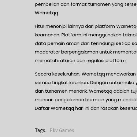
pembelian dan format turnamen yang tersed
Warnetqq.
Fitur menonjol lainnya dari platform Warne
keamanan. Platform ini menggunakan teknol
data pemain aman dan terlindungi setiap sa
moderator berpengalaman untuk memanta
mematuhi aturan dan regulasi platform.
Secara keseluruhan, Warnetqq menawarkan p
semua tingkat keahlian. Dengan antarmuka 
dan turnamen menarik, Warnetqq adalah tu
mencari pengalaman bermain yang mende
Daftar Warnetqq hari ini dan rasakan keserua
Tags:
Pkv Games