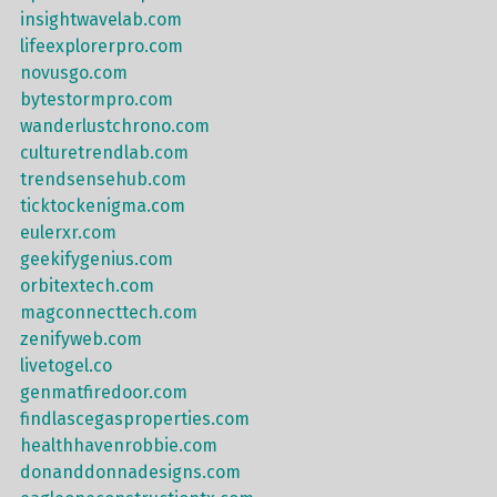
insightwavelab.com
lifeexplorerpro.com
novusgo.com
bytestormpro.com
wanderlustchrono.com
culturetrendlab.com
trendsensehub.com
ticktockenigma.com
eulerxr.com
geekifygenius.com
orbitextech.com
magconnecttech.com
zenifyweb.com
livetogel.co
genmatfiredoor.com
findlascegasproperties.com
healthhavenrobbie.com
donanddonnadesigns.com