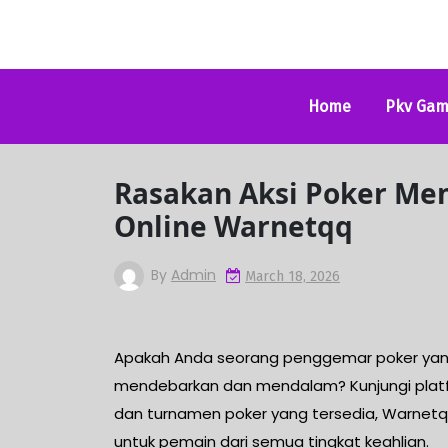
Home
Pkv Gam
Rasakan Aksi Poker Me
Online Warnetqq
By
Admin
March 18, 2026
Apakah Anda seorang penggemar poker yan
mendebarkan dan mendalam? Kunjungi plat
dan turnamen poker yang tersedia, Warnet
untuk pemain dari semua tingkat keahlian.