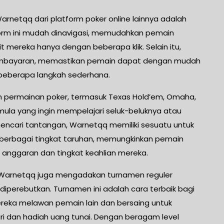
netqq dari platform poker online lainnya adalah
rm ini mudah dinavigasi, memudahkan pemain
mereka hanya dengan beberapa klik. Selain itu,
mbayaran, memastikan pemain dapat dengan mudah
beberapa langkah sederhana.
 permainan poker, termasuk Texas Hold’em, Omaha,
ula yang ingin mempelajari seluk-beluknya atau
ncari tantangan, Warnetqq memiliki sesuatu untuk
 berbagai tingkat taruhan, memungkinkan pemain
nggaran dan tingkat keahlian mereka.
, Warnetqq juga mengadakan turnamen reguler
diperebutkan. Turnamen ini adalah cara terbaik bagi
reka melawan pemain lain dan bersaing untuk
 dan hadiah uang tunai. Dengan beragam level