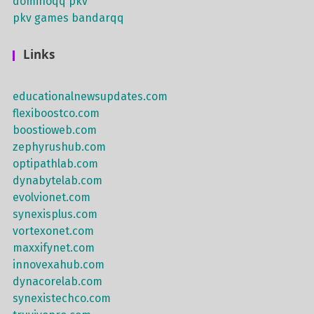
dominoqq pkv
pkv games bandarqq
Links
educationalnewsupdates.com
flexiboostco.com
boostioweb.com
zephyrushub.com
optipathlab.com
dynabytelab.com
evolvionet.com
synexisplus.com
vortexonet.com
maxxifynet.com
innovexahub.com
dynacorelab.com
synexistechco.com