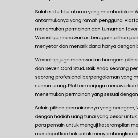
Salah satu fitur utama yang membedakan War
antarmukanya yang ramah pengguna. Platfo
menemukan permainan dan turnamen favorit 
Warnetqq menawarkan beragam pilihan pe
menyetor dan menarik dana hanya dengan 
Warnetqq juga menawarkan beragam pilihan
dan Seven Card Stud. Baik Anda seorang pem
seorang profesional berpengalaman yang me
semua orang. Platform ini juga menawarkan
menemukan permainan yang sesuai dengan a
Selain pilihan permainannya yang beragam
dengan hadiah uang tunai yang besar untuk 
para pemain untuk menguji keterampilan me
mendapatkan hak untuk menyombongkan diri