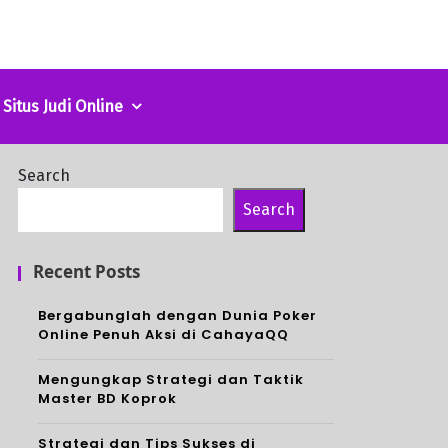
Situs Judi Online
Search
Search
Recent Posts
Bergabunglah dengan Dunia Poker
Online Penuh Aksi di CahayaQQ
Mengungkap Strategi dan Taktik
Master BD Koprok
Strategi dan Tips Sukses di