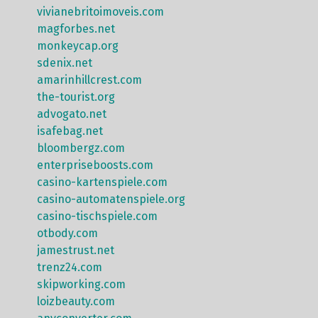
vivianebritoimoveis.com
magforbes.net
monkeycap.org
sdenix.net
amarinhillcrest.com
the-tourist.org
advogato.net
isafebag.net
bloombergz.com
enterpriseboosts.com
casino-kartenspiele.com
casino-automatenspiele.org
casino-tischspiele.com
otbody.com
jamestrust.net
trenz24.com
skipworking.com
loizbeauty.com