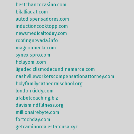
bestchancecasino.com
bilalliaqat.com
autodispensadores.com
inductioncooktopp.com
newsmedicaltoday.com
roofingnevada.info
magconnectx.com
synexispro.com
holayomi.com
ligadeciclismodecundinamarca.com
nashvilleworkerscompensationattorney.com
holyfamilycathedralschool.org
londonkiddy.com
ufabetcoaching.biz
davismindfulness.org
millionairebyte.com
fortechday.com
getcaminorealestateusa.xyz