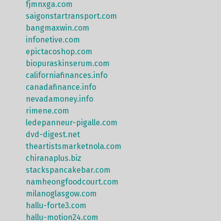
fjmnxga.com
saigonstartransport.com
bangmaxwin.com
infonetive.com
epictacoshop.com
biopuraskinserum.com
californiafinances.info
canadafinance.info
nevadamoney.info
rimene.com
ledepanneur-pigalle.com
dvd-digest.net
theartistsmarketnola.com
chiranaplus.biz
stackspancakebar.com
namheongfoodcourt.com
milanoglasgow.com
hallu-forte3.com
hallu-motion24.com