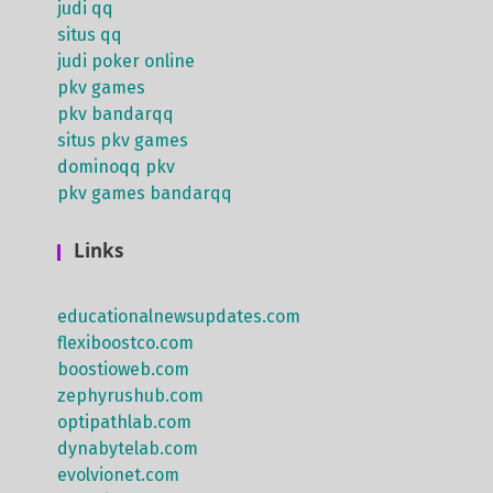
Onli
ura
judi qq
situs qq
ne
n
judi poker online
Pre
Onli
pkv games
pkv bandarqq
mie
ne
situs pkv games
r
dominoqq pkv
pkv games bandarqq
Links
educationalnewsupdates.com
flexiboostco.com
boostioweb.com
zephyrushub.com
optipathlab.com
dynabytelab.com
evolvionet.com