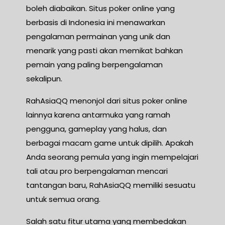
boleh diabaikan. Situs poker online yang
berbasis di Indonesia ini menawarkan
pengalaman permainan yang unik dan
menarik yang pasti akan memikat bahkan
pemain yang paling berpengalaman
sekalipun.
RahAsiaQQ menonjol dari situs poker online
lainnya karena antarmuka yang ramah
pengguna, gameplay yang halus, dan
berbagai macam game untuk dipilih. Apakah
Anda seorang pemula yang ingin mempelajari
tali atau pro berpengalaman mencari
tantangan baru, RahAsiaQQ memiliki sesuatu
untuk semua orang.
Salah satu fitur utama yang membedakan