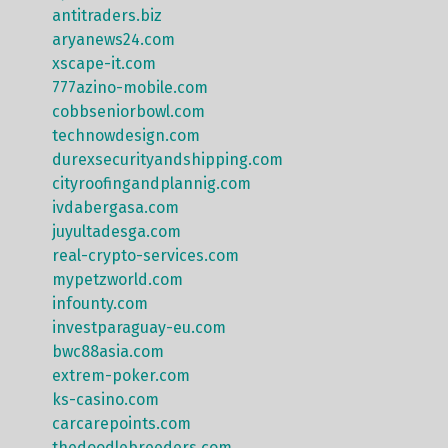
antitraders.biz
aryanews24.com
xscape-it.com
777azino-mobile.com
cobbseniorbowl.com
technowdesign.com
durexsecurityandshipping.com
cityroofingandplannig.com
ivdabergasa.com
juyultadesga.com
real-crypto-services.com
mypetzworld.com
infounty.com
investparaguay-eu.com
bwc88asia.com
extrem-poker.com
ks-casino.com
carcarepoints.com
thedoodlebreeders.com