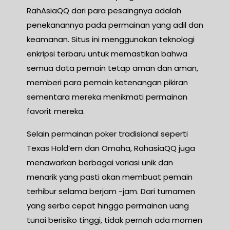
RahAsiaQQ dari para pesaingnya adalah
penekanannya pada permainan yang adil dan
keamanan. Situs ini menggunakan teknologi
enkripsi terbaru untuk memastikan bahwa
semua data pemain tetap aman dan aman,
memberi para pemain ketenangan pikiran
sementara mereka menikmati permainan
favorit mereka.
Selain permainan poker tradisional seperti
Texas Hold’em dan Omaha, RahasiaQQ juga
menawarkan berbagai variasi unik dan
menarik yang pasti akan membuat pemain
terhibur selama berjam -jam. Dari turnamen
yang serba cepat hingga permainan uang
tunai berisiko tinggi, tidak pernah ada momen