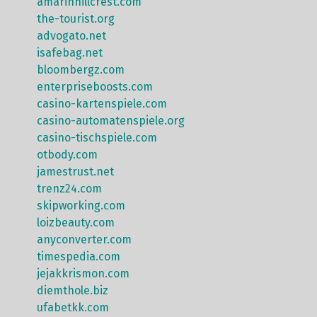
amarinhillcrest.com
the-tourist.org
advogato.net
isafebag.net
bloombergz.com
enterpriseboosts.com
casino-kartenspiele.com
casino-automatenspiele.org
casino-tischspiele.com
otbody.com
jamestrust.net
trenz24.com
skipworking.com
loizbeauty.com
anyconverter.com
timespedia.com
jejakkrismon.com
diemthole.biz
ufabetkk.com