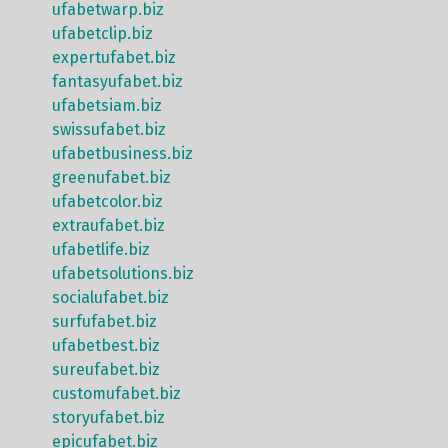
ufabetwarp.biz
ufabetclip.biz
expertufabet.biz
fantasyufabet.biz
ufabetsiam.biz
swissufabet.biz
ufabetbusiness.biz
greenufabet.biz
ufabetcolor.biz
extraufabet.biz
ufabetlife.biz
ufabetsolutions.biz
socialufabet.biz
surfufabet.biz
ufabetbest.biz
sureufabet.biz
customufabet.biz
storyufabet.biz
epicufabet.biz