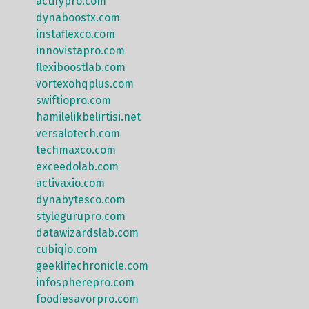
actifypro.com
dynaboostx.com
instaflexco.com
innovistapro.com
flexiboostlab.com
vortexohqplus.com
swiftiopro.com
hamilelikbelirtisi.net
versalotech.com
techmaxco.com
exceedolab.com
activaxio.com
dynabytesco.com
stylegurupro.com
datawizardslab.com
cubiqio.com
geeklifechronicle.com
infospherepro.com
foodiesavorpro.com