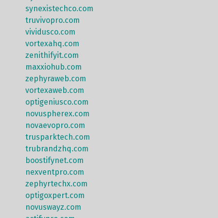
synexistechco.com
truvivopro.com
vividusco.com
vortexahq.com
zenithifyit.com
maxxiohub.com
zephyraweb.com
vortexaweb.com
optigeniusco.com
novuspherex.com
novaevopro.com
trusparktech.com
trubrandzhq.com
boostifynet.com
nexventpro.com
zephyrtechx.com
optigoxpert.com
novuswayz.com