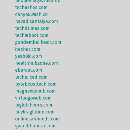
peoplemagazine.info
techashes.com
canyouwash.co
havadisantalya.com
techdtimes.com
techieboot.com
gundembalikesir.com
itechar.com
yesbold.com
healthhubzone.com
ebaraat.com
techjuiced.com
byteboosttech.com
magnexushub.com
virtuogoweb.com
biglotshours.com
buyliraglutide.com
onlinesafemeds.com
gyanibhandar.com