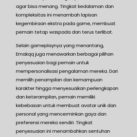
agar bisa menang. Tingkat kedalaman dan
kompleksitas ini menambah lapisan
kegembiraan ekstra pada game, membuat
pemain tetap waspada dan terus terlibat.
Selain gameplaynya yang menantang,
Emakqq juga menawarkan berbagai pilihan
penyesuaian bagi pemain untuk
mempersonalisasi pengalaman mereka. Dari
memilih penampilan dan kemampuan
karakter hingga menyesuaikan perlengkapan
dan keterampilan, pemain memiliki
kebebasan untuk membuat avatar unik dan
personal yang mencerminkan gaya dan
preferensi mereka sendiri. Tingkat
penyesuaian ini menambahkan sentuhan