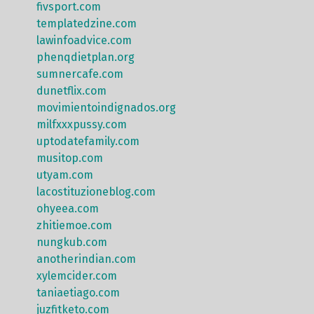
fivsport.com
templatedzine.com
lawinfoadvice.com
phenqdietplan.org
sumnercafe.com
dunetflix.com
movimientoindignados.org
milfxxxpussy.com
uptodatefamily.com
musitop.com
utyam.com
lacostituzioneblog.com
ohyeea.com
zhitiemoe.com
nungkub.com
anotherindian.com
xylemcider.com
taniaetiago.com
juzfitketo.com