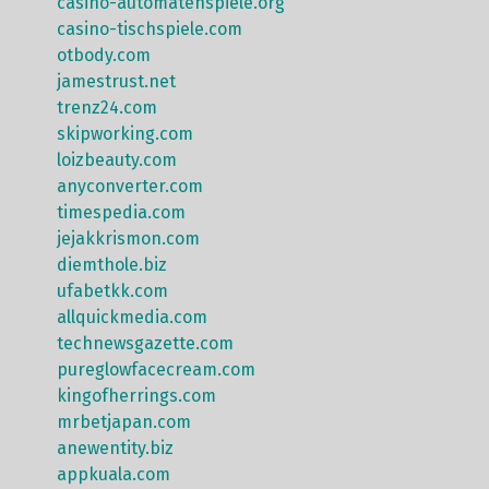
casino-automatenspiele.org
casino-tischspiele.com
otbody.com
jamestrust.net
trenz24.com
skipworking.com
loizbeauty.com
anyconverter.com
timespedia.com
jejakkrismon.com
diemthole.biz
ufabetkk.com
allquickmedia.com
technewsgazette.com
pureglowfacecream.com
kingofherrings.com
mrbetjapan.com
anewentity.biz
appkuala.com