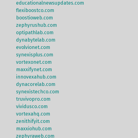
educationalnewsupdates.com
flexiboostco.com
boostioweb.com
zephyrushub.com
optipathlab.com
dynabytelab.com
evolvionet.com
synexisplus.com
vortexonet.com
maxxifynet.com
innovexahub.com
dynacorelab.com
synexistechco.com
truvivopro.com
vividusco.com
vortexahq.com
zenithifyit.com
maxxiohub.com
zephyraweb.com