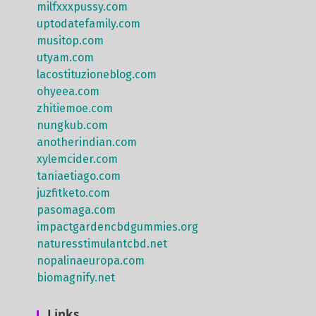
milfxxxpussy.com
uptodatefamily.com
musitop.com
utyam.com
lacostituzioneblog.com
ohyeea.com
zhitiemoe.com
nungkub.com
anotherindian.com
xylemcider.com
taniaetiago.com
juzfitketo.com
pasomaga.com
impactgardencbdgummies.org
naturesstimulantcbd.net
nopalinaeuropa.com
biomagnify.net
Links