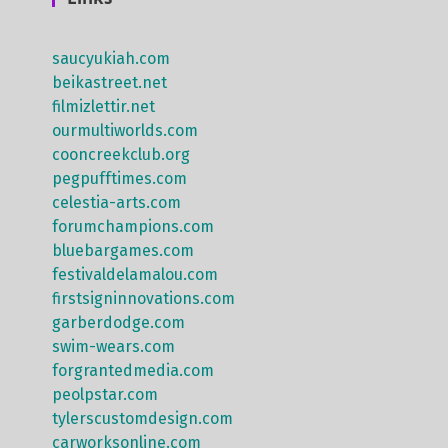
saucyukiah.com
beikastreet.net
filmizlettir.net
ourmultiworlds.com
cooncreekclub.org
pegpufftimes.com
celestia-arts.com
forumchampions.com
bluebargames.com
festivaldelamalou.com
firstsigninnovations.com
garberdodge.com
swim-wears.com
forgrantedmedia.com
peolpstar.com
tylerscustomdesign.com
carworksonline.com