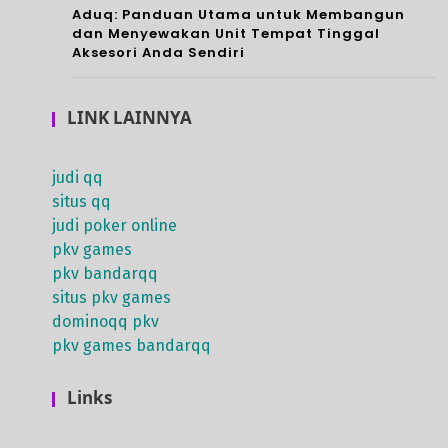
Aduq: Panduan Utama untuk Membangun
dan Menyewakan Unit Tempat Tinggal
Aksesori Anda Sendiri
LINK LAINNYA
judi qq
situs qq
judi poker online
pkv games
pkv bandarqq
situs pkv games
dominoqq pkv
pkv games bandarqq
Links