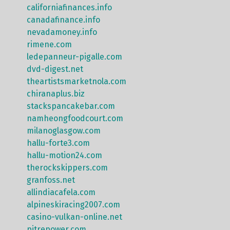
californiafinances.info
canadafinance.info
nevadamoney.info
rimene.com
ledepanneur-pigalle.com
dvd-digest.net
theartistsmarketnola.com
chiranaplus.biz
stackspancakebar.com
namheongfoodcourt.com
milanoglasgow.com
hallu-forte3.com
hallu-motion24.com
therockskippers.com
granfoss.net
allindiacafela.com
alpineskiracing2007.com
casino-vulkan-online.net
pitrepower.com