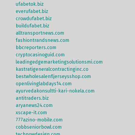
ufabetok.biz
everufabet.biz
crowdufabet.biz
buildufabet.biz
alltransportnews.com
fashiontrandsnews.com
bbcreporters.com
cryptocasinoguid.com
leadingedgemarketingsolutionsmi.com
kastratigeneralcontractinginc.co
bestwholesalenfljerseysshop.com
openlivinglabdays14.com
ayurvedakonsultti-kari-nokela.com
antitraders.biz
aryanews24.com
xscape-it.com
777azino-mobile.com
cobbseniorbowl.com
technowdesign.com