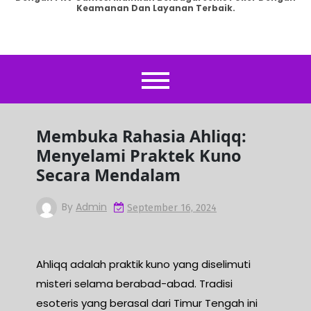
Keamanan Dan Layanan Terbaik.
Membuka Rahasia Ahliqq:
Menyelami Praktek Kuno
Secara Mendalam
By
Admin
September 16, 2024
Ahliqq adalah praktik kuno yang diselimuti
misteri selama berabad-abad. Tradisi
esoteris yang berasal dari Timur Tengah ini