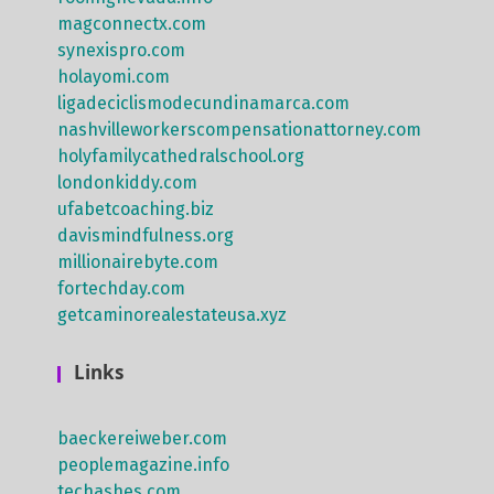
magconnectx.com
synexispro.com
holayomi.com
ligadeciclismodecundinamarca.com
nashvilleworkerscompensationattorney.com
holyfamilycathedralschool.org
londonkiddy.com
ufabetcoaching.biz
davismindfulness.org
millionairebyte.com
fortechday.com
getcaminorealestateusa.xyz
Links
baeckereiweber.com
peoplemagazine.info
techashes.com