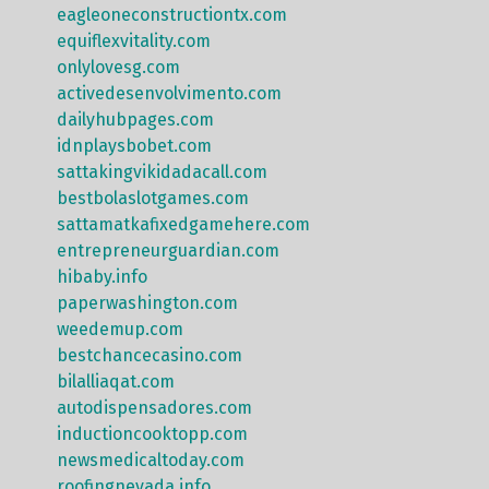
eagleoneconstructiontx.com
equiflexvitality.com
onlylovesg.com
activedesenvolvimento.com
dailyhubpages.com
idnplaysbobet.com
sattakingvikidadacall.com
bestbolaslotgames.com
sattamatkafixedgamehere.com
entrepreneurguardian.com
hibaby.info
paperwashington.com
weedemup.com
bestchancecasino.com
bilalliaqat.com
autodispensadores.com
inductioncooktopp.com
newsmedicaltoday.com
roofingnevada.info