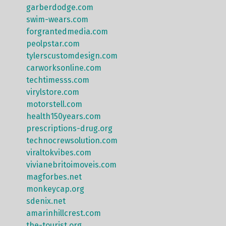
garberdodge.com
swim-wears.com
forgrantedmedia.com
peolpstar.com
tylerscustomdesign.com
carworksonline.com
techtimesss.com
virylstore.com
motorstell.com
health150years.com
prescriptions-drug.org
technocrewsolution.com
viraltokvibes.com
vivianebritoimoveis.com
magforbes.net
monkeycap.org
sdenix.net
amarinhillcrest.com
the-tourist.org