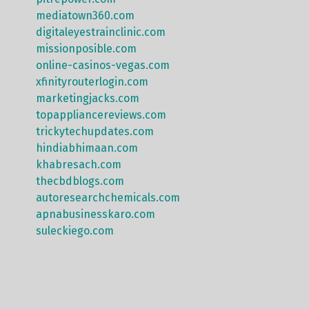
mediatown360.com
digitaleyestrainclinic.com
missionposible.com
online-casinos-vegas.com
xfinityrouterlogin.com
marketingjacks.com
topappliancereviews.com
trickytechupdates.com
hindiabhimaan.com
khabresach.com
thecbdblogs.com
autoresearchchemicals.com
apnabusinesskaro.com
suleckiego.com