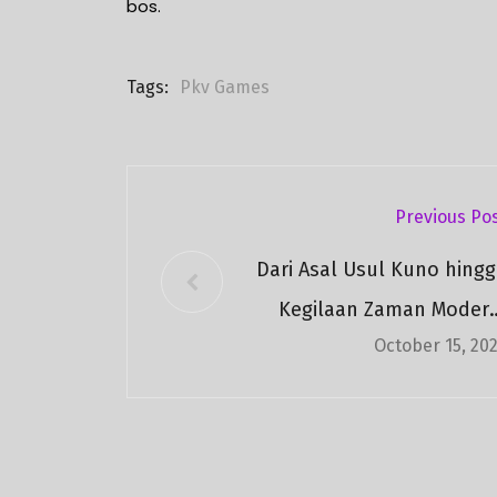
bos.
Tags:
Pkv Games
Previous Po
Dari Asal Usul Kuno hingg
Kegilaan Zaman Modern
October 15, 20
Evolusi Ludoq