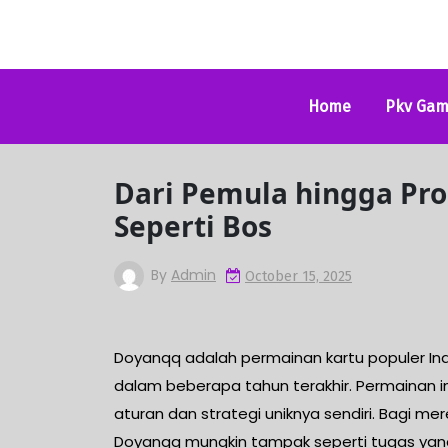
Home
Pkv Gam
Dari Pemula hingga Pr
Seperti Bos
By
Admin
October 15, 2025
Doyanqq adalah permainan kartu populer Ind
dalam beberapa tahun terakhir. Permainan i
aturan dan strategi uniknya sendiri. Bagi m
Doyanqq mungkin tampak seperti tugas yang