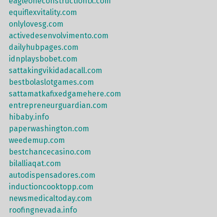
eagleoneconstructiontx.com
equiflexvitality.com
onlylovesg.com
activedesenvolvimento.com
dailyhubpages.com
idnplaysbobet.com
sattakingvikidadacall.com
bestbolaslotgames.com
sattamatkafixedgamehere.com
entrepreneurguardian.com
hibaby.info
paperwashington.com
weedemup.com
bestchancecasino.com
bilalliaqat.com
autodispensadores.com
inductioncooktopp.com
newsmedicaltoday.com
roofingnevada.info