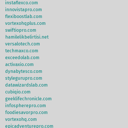
instaflexco.com
innovistapro.com
flexiboostlab.com
vortexohqplus.com
swiftiopro.com
hamilelikbelirtisi.net
versalotech.com
techmaxco.com
exceedolab.com
activaxio.com
dynabytesco.com
stylegurupro.com
datawizardslab.com
cubiqio.com
geeklifechronicle.com
infospherepro.com
foodiesavorpro.com
vortexohq.com
epicadventurepro.com