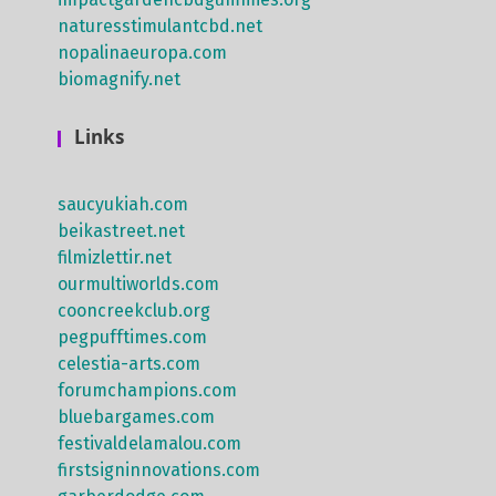
naturesstimulantcbd.net
nopalinaeuropa.com
biomagnify.net
Links
saucyukiah.com
beikastreet.net
filmizlettir.net
ourmultiworlds.com
cooncreekclub.org
pegpufftimes.com
celestia-arts.com
forumchampions.com
bluebargames.com
festivaldelamalou.com
firstsigninnovations.com