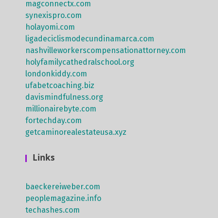
magconnectx.com
synexispro.com
holayomi.com
ligadeciclismodecundinamarca.com
nashvilleworkerscompensationattorney.com
holyfamilycathedralschool.org
londonkiddy.com
ufabetcoaching.biz
davismindfulness.org
millionairebyte.com
fortechday.com
getcaminorealestateusa.xyz
Links
baeckereiweber.com
peoplemagazine.info
techashes.com