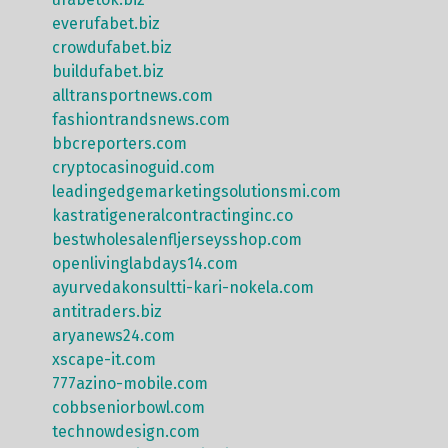
everufabet.biz
crowdufabet.biz
buildufabet.biz
alltransportnews.com
fashiontrandsnews.com
bbcreporters.com
cryptocasinoguid.com
leadingedgemarketingsolutionsmi.com
kastratigeneralcontractinginc.co
bestwholesalenfljerseysshop.com
openlivinglabdays14.com
ayurvedakonsultti-kari-nokela.com
antitraders.biz
aryanews24.com
xscape-it.com
777azino-mobile.com
cobbseniorbowl.com
technowdesign.com