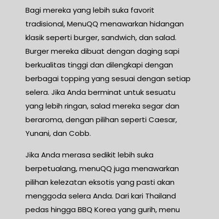
Bagi mereka yang lebih suka favorit
tradisional, MenuQQ menawarkan hidangan
klasik seperti burger, sandwich, dan salad.
Burger mereka dibuat dengan daging sapi
berkualitas tinggi dan dilengkapi dengan
berbagai topping yang sesuai dengan setiap
selera. Jika Anda berminat untuk sesuatu
yang lebih ringan, salad mereka segar dan
beraroma, dengan pilihan seperti Caesar,
Yunani, dan Cobb.
Jika Anda merasa sedikit lebih suka
berpetualang, menuQQ juga menawarkan
pilihan kelezatan eksotis yang pasti akan
menggoda selera Anda. Dari kari Thailand
pedas hingga BBQ Korea yang gurih, menu