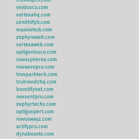
vividusco.com
vortexahq.com
zenithifyit.com
maxxiohub.com
zephyraweb.com
vortexaweb.com
optigeniusco.com
novuspherex.com
novaevopro.com
trusparktech.com
trubrandzhq.com
boostifynet.com
nexventpro.com
zephyrtechx.com
optigoxpert.com
novuswayz.com
actifypro.com
dynaboostx.com