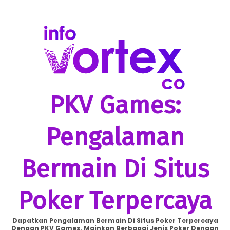
Skip
to
content
PKV Games:
Pengalaman
Bermain Di Situs
Poker Terpercaya
Dapatkan Pengalaman Bermain Di Situs Poker Terpercaya
Dengan PKV Games. Mainkan Berbagai Jenis Poker Dengan