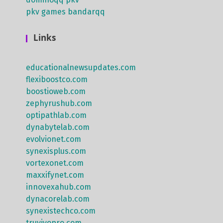
pkv games bandarqq
kes
eha
Links
tan
educationalnewsupdates.com
flexiboostco.com
boostioweb.com
zephyrushub.com
optipathlab.com
dynabytelab.com
evolvionet.com
synexisplus.com
vortexonet.com
maxxifynet.com
innovexahub.com
dynacorelab.com
synexistechco.com
truvivopro.com