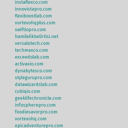
instaflexco.com
innovistapro.com
flexiboostlab.com
vortexohqplus.com
swiftiopro.com
hamilelikbelirtisi.net
versalotech.com
techmaxco.com
exceedolab.com
activaxio.com
dynabytesco.com
stylegurupro.com
datawizardslab.com
cubiqio.com
geeklifechronicle.com
infospherepro.com
foodiesavorpro.com
vortexohq.com
epicadventurepro.com