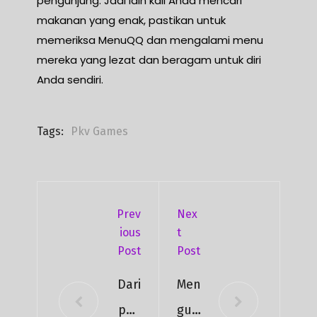
pengunjung. Jadi lain kali Anda mencari
makanan yang enak, pastikan untuk
memeriksa MenuQQ dan mengalami menu
mereka yang lezat dan beragam untuk diri
Anda sendiri.
Tags:
Pkv Games
Prev
Nex
Ious
T
Post
Post
Dari
Men
pen
gua