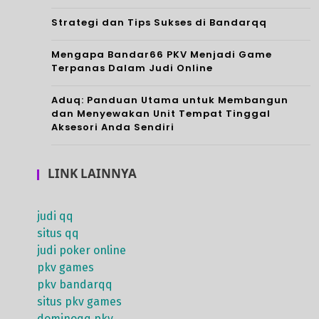
der
am
Strategi dan Tips Sukses di Bandarqq
n:
Ga
Mengapa Bandar66 PKV Menjadi Game
keb
me
Terpanas Dalam Judi Online
ang
Kla
Aduq: Panduan Utama untuk Membangun
kita
sik
dan Menyewakan Unit Tempat Tinggal
Aksesori Anda Sendiri
n
ini
he
LINK LAINNYA
mat
qq
judi qq
situs qq
di
judi poker online
ling
pkv games
pkv bandarqq
kar
situs pkv games
an
dominoqq pkv