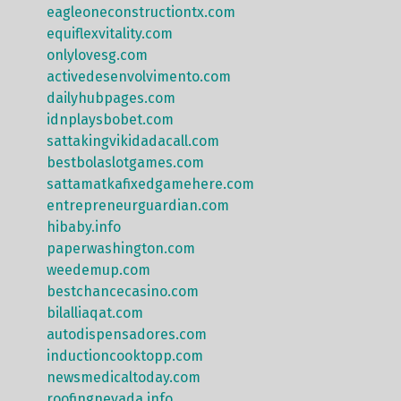
eagleoneconstructiontx.com
equiflexvitality.com
onlylovesg.com
activedesenvolvimento.com
dailyhubpages.com
idnplaysbobet.com
sattakingvikidadacall.com
bestbolaslotgames.com
sattamatkafixedgamehere.com
entrepreneurguardian.com
hibaby.info
paperwashington.com
weedemup.com
bestchancecasino.com
bilalliaqat.com
autodispensadores.com
inductioncooktopp.com
newsmedicaltoday.com
roofingnevada.info