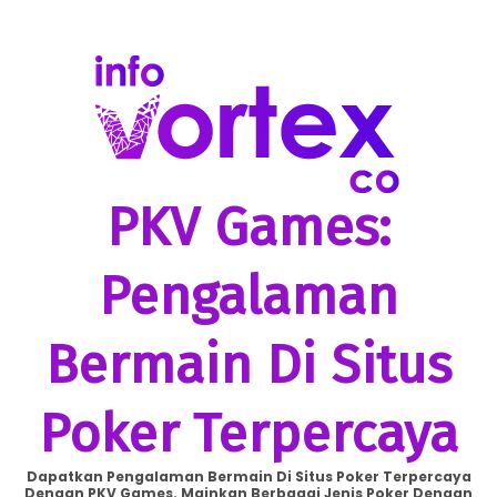
Skip
to
content
PKV Games:
Pengalaman
Bermain Di Situs
Poker Terpercaya
Dapatkan Pengalaman Bermain Di Situs Poker Terpercaya
Dengan PKV Games. Mainkan Berbagai Jenis Poker Dengan