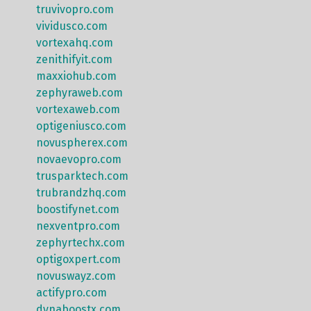
truvivopro.com
vividusco.com
vortexahq.com
zenithifyit.com
maxxiohub.com
zephyraweb.com
vortexaweb.com
optigeniusco.com
novuspherex.com
novaevopro.com
trusparktech.com
trubrandzhq.com
boostifynet.com
nexventpro.com
zephyrtechx.com
optigoxpert.com
novuswayz.com
actifypro.com
dynaboostx.com