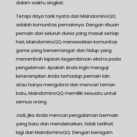
dalam waktu singkat.
Tetapi daya tarik nyata dari MaindominoQQ
adalah komunitas pemainnya. Dengan ribuan
pemain dari seluruh dunia yang masuk setiap
hari, MaindominoQQ menawarkan komunitas
game yang bersemangat dan hidup yang
menambah lapisan kegembiraan ekstra pada
pengalaman. Apakah Anda ingin menguji
keterampilan Anda terhadap pemain lain
atau hanya mengobrol dan mencari teman
baru, MaindominoQQ memiliki sesuatu untuk
semua orang.
Jadi, jika Anda mencari pengalaman bermain
yang baru dan mendebarkan, tidak terlihat
lagi dari MaindominoQQ. Dengan beragam