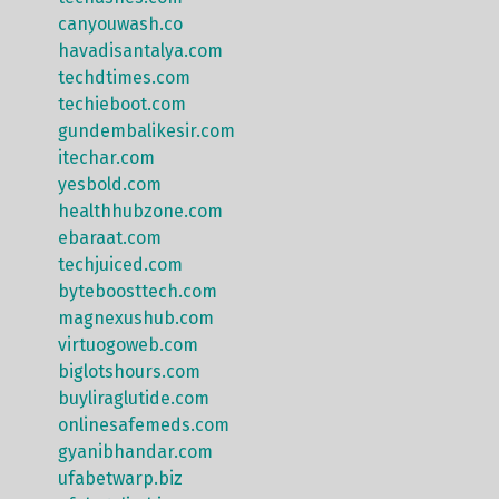
canyouwash.co
havadisantalya.com
techdtimes.com
techieboot.com
gundembalikesir.com
itechar.com
yesbold.com
healthhubzone.com
ebaraat.com
techjuiced.com
byteboosttech.com
magnexushub.com
virtuogoweb.com
biglotshours.com
buyliraglutide.com
onlinesafemeds.com
gyanibhandar.com
ufabetwarp.biz