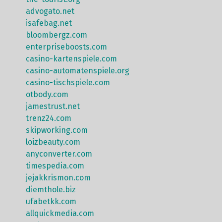
advogato.net
isafebag.net
bloombergz.com
enterpriseboosts.com
casino-kartenspiele.com
casino-automatenspiele.org
casino-tischspiele.com
otbody.com
jamestrust.net
trenz24.com
skipworking.com
loizbeauty.com
anyconverter.com
timespedia.com
jejakkrismon.com
diemthole.biz
ufabetkk.com
allquickmedia.com