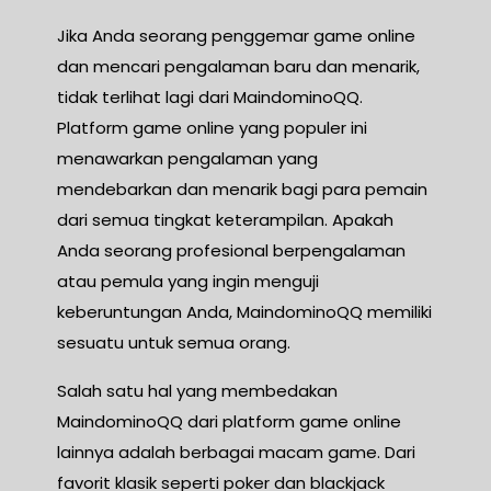
Jika Anda seorang penggemar game online
dan mencari pengalaman baru dan menarik,
tidak terlihat lagi dari MaindominoQQ.
Platform game online yang populer ini
menawarkan pengalaman yang
mendebarkan dan menarik bagi para pemain
dari semua tingkat keterampilan. Apakah
Anda seorang profesional berpengalaman
atau pemula yang ingin menguji
keberuntungan Anda, MaindominoQQ memiliki
sesuatu untuk semua orang.
Salah satu hal yang membedakan
MaindominoQQ dari platform game online
lainnya adalah berbagai macam game. Dari
favorit klasik seperti poker dan blackjack