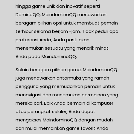
hingga game unik dan inovatif seperti
DominoQQ, MaindominoQQ menawarkan
beragam pilihan opsi untuk membuat pemain
terhibur selama berjam -jam. Tidak peduli apa
preferensi Anda, Anda pasti akan
menemukan sesuatu yang menarik minat
Anda pada MaindominoQQ.
Selain beragam pilihan game, MaindominoQQ
juga menawarkan antarmuka yang ramah
pengguna yang memudahkan pemain untuk
menavigasi dan menemukan permainan yang
mereka cari. Baik Anda bermain di komputer
atau perangkat seluler, Anda dapat
mengakses MaindominoQQ dengan mudah
dan mulai memainkan game favorit Anda