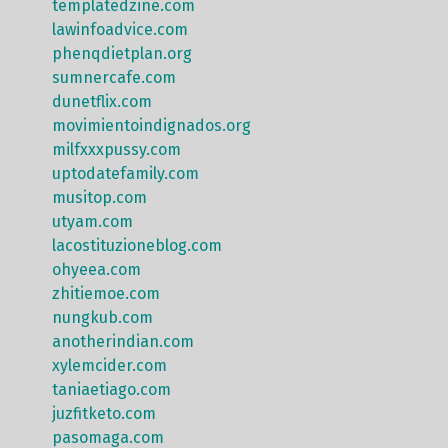
templatedzine.com
lawinfoadvice.com
phenqdietplan.org
sumnercafe.com
dunetflix.com
movimientoindignados.org
milfxxxpussy.com
uptodatefamily.com
musitop.com
utyam.com
lacostituzioneblog.com
ohyeea.com
zhitiemoe.com
nungkub.com
anotherindian.com
xylemcider.com
taniaetiago.com
juzfitketo.com
pasomaga.com