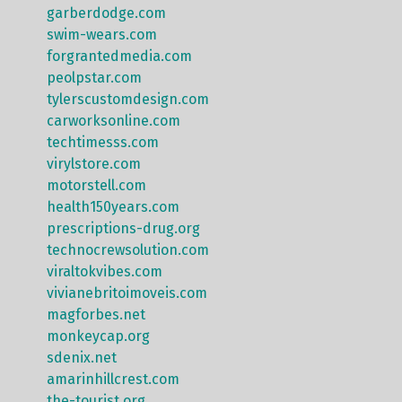
garberdodge.com
swim-wears.com
forgrantedmedia.com
peolpstar.com
tylerscustomdesign.com
carworksonline.com
techtimesss.com
virylstore.com
motorstell.com
health150years.com
prescriptions-drug.org
technocrewsolution.com
viraltokvibes.com
vivianebritoimoveis.com
magforbes.net
monkeycap.org
sdenix.net
amarinhillcrest.com
the-tourist.org