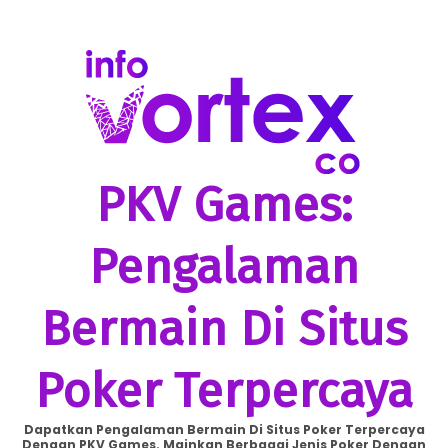
PKV Games:
Pengalaman
Bermain Di Situs
Poker Terpercaya
Dapatkan Pengalaman Bermain Di Situs Poker Terpercaya
Dengan PKV Games. Mainkan Berbagai Jenis Poker Dengan