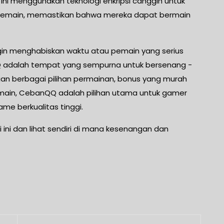
ni menggunakan teknologi enkripsi canggih untuk
n pemain, memastikan bahwa mereka dapat bermain
gin menghabiskan waktu atau pemain yang serius
 adalah tempat yang sempurna untuk bersenang -
n berbagai pilihan permainan, bonus yang murah
ain, CebanQQ adalah pilihan utama untuk gamer
e berkualitas tinggi.
ni dan lihat sendiri di mana kesenangan dan