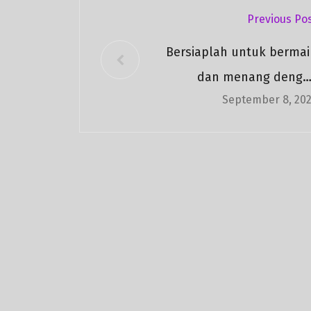
Previous Po
Bersiaplah untuk bermai
dan menang denga
September 8, 20
MaindominoQ