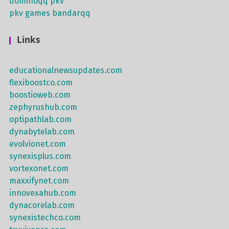
dominoqq pkv
pkv games bandarqq
Links
educationalnewsupdates.com
flexiboostco.com
boostioweb.com
zephyrushub.com
optipathlab.com
dynabytelab.com
evolvionet.com
synexisplus.com
vortexonet.com
maxxifynet.com
innovexahub.com
dynacorelab.com
synexistechco.com