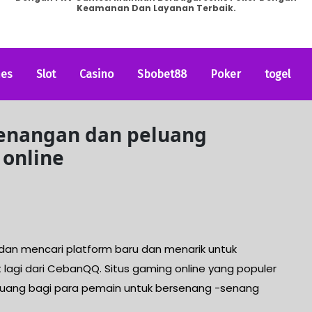
Keamanan Dan Layanan Terbaik.
es
Slot
Casino
Sbobet88
Poker
togel
enangan dan peluang
 online
an mencari platform baru dan menarik untuk
 lagi dari CebanQQ. Situs gaming online yang populer
luang bagi para pemain untuk bersenang -senang