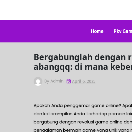
Home
Pkv Gam
Bergabunglah dengan r
abangqq: di mana kebe
By
Admin
April 6, 2025
Apakah Anda penggemar game online? Apak
dan keterampilan Anda terhadap pemain lain 
bergabung dengan revolusi game online den
pengalaman bermain game yang unik yang