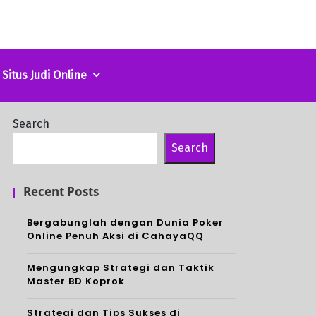
Situs Judi Online
Search
Search
Recent Posts
Bergabunglah dengan Dunia Poker
Online Penuh Aksi di CahayaQQ
Mengungkap Strategi dan Taktik
Master BD Koprok
Strategi dan Tips Sukses di