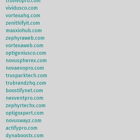
truvivopro.com
vividusco.com
vortexahq.com
zenithifyit.com
maxxiohub.com
zephyraweb.com
vortexaweb.com
optigeniusco.com
novuspherex.com
novaevopro.com
trusparktech.com
trubrandzhq.com
boostifynet.com
nexventpro.com
zephyrtechx.com
optigoxpert.com
novuswayz.com
actifypro.com
dynaboostx.com