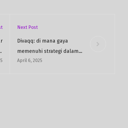
st
Next Post
r
Divaqq: di mana gaya
m
memenuhi strategi dalam
25
April 6, 2025
e
permainan online