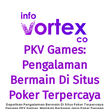
PKV Games:
Pengalaman
Bermain Di Situs
Poker Terpercaya
Dapatkan Pengalaman Bermain Di Situs Poker Terpercaya
Dengan PKV Games. Mainkan Berbagai Jenis Poker Dengan