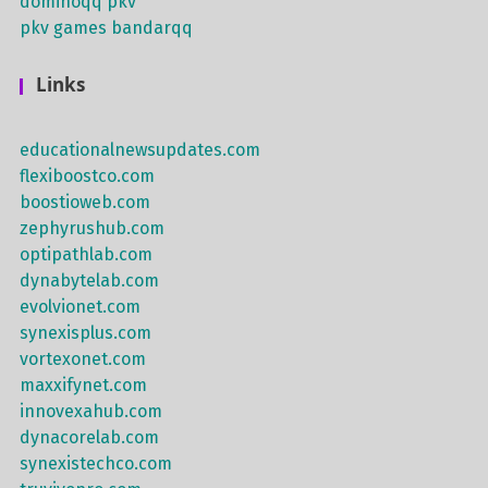
dominoqq pkv
pkv games bandarqq
Links
educationalnewsupdates.com
flexiboostco.com
boostioweb.com
zephyrushub.com
optipathlab.com
dynabytelab.com
evolvionet.com
synexisplus.com
vortexonet.com
maxxifynet.com
innovexahub.com
dynacorelab.com
synexistechco.com