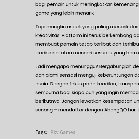
bagi pemain untuk meningkatkan kemenan
game yang lebih menarik.
Tapi mungkin aspek yang paling menarik da
kreativitas. Platform ini terus berkembang
membuat pemain tetap terlibat dan terhib
tradisional atau mencari sesuatu yang baru
Jadi mengapa menunggu? Bergabunglah deng
dan alami sensasi menguji keberuntungan d
dunia. Dengan fokus pada keadilan, transpar
sempurna bagi siapa pun yang ingin memb
berikutnya. Jangan lewatkan kesempatan u
senang – mendaftar dengan AbangQQ hari in
Tags:
Pkv Games