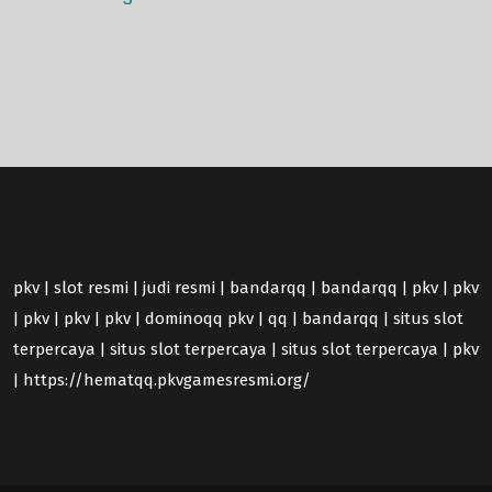
|
|
|
|
|
|
pkv
slot resmi
judi resmi
bandarqq
bandarqq
pkv
pkv
|
|
|
|
|
|
|
pkv
pkv
pkv
dominoqq pkv
qq
bandarqq
situs slot
|
|
|
terpercaya
situs slot terpercaya
situs slot terpercaya
pkv
|
https://hematqq.pkvgamesresmi.org/