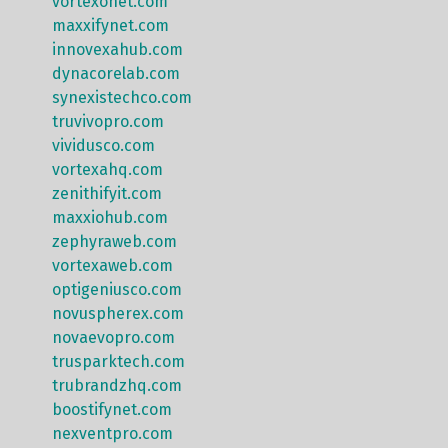
vortexonet.com
maxxifynet.com
innovexahub.com
dynacorelab.com
synexistechco.com
truvivopro.com
vividusco.com
vortexahq.com
zenithifyit.com
maxxiohub.com
zephyraweb.com
vortexaweb.com
optigeniusco.com
novuspherex.com
novaevopro.com
trusparktech.com
trubrandzhq.com
boostifynet.com
nexventpro.com