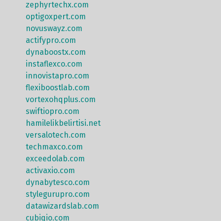
zephyrtechx.com
optigoxpert.com
novuswayz.com
actifypro.com
dynaboostx.com
instaflexco.com
innovistapro.com
flexiboostlab.com
vortexohqplus.com
swiftiopro.com
hamilelikbelirtisi.net
versalotech.com
techmaxco.com
exceedolab.com
activaxio.com
dynabytesco.com
stylegurupro.com
datawizardslab.com
cubiqio.com