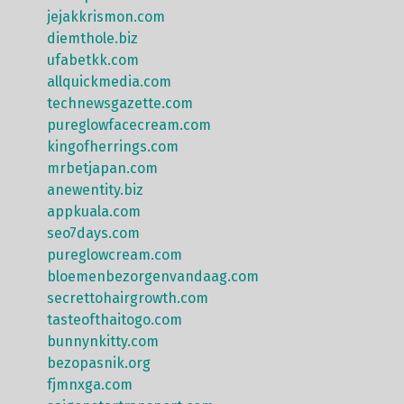
jejakkrismon.com
diemthole.biz
ufabetkk.com
allquickmedia.com
technewsgazette.com
pureglowfacecream.com
kingofherrings.com
mrbetjapan.com
anewentity.biz
appkuala.com
seo7days.com
pureglowcream.com
bloemenbezorgenvandaag.com
secrettohairgrowth.com
tasteofthaitogo.com
bunnynkitty.com
bezopasnik.org
fjmnxga.com