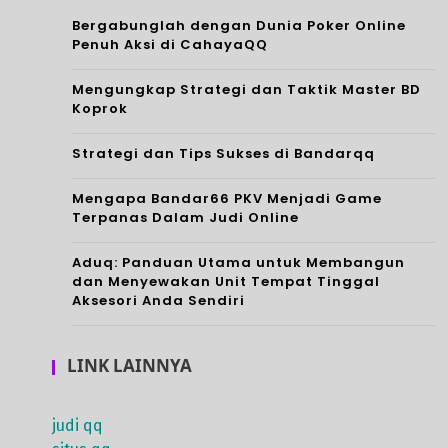
Bergabunglah dengan Dunia Poker Online
sa
gal
Penuh Aksi di CahayaQQ
ma
am
Mengungkap Strategi dan Taktik Master BD
Raj
an
Koprok
aqq
Ber
Strategi dan Tips Sukses di Bandarqq
mai
Mengapa Bandar66 PKV Menjadi Game
n
Terpanas Dalam Judi Online
Ga
Aduq: Panduan Utama untuk Membangun
dan Menyewakan Unit Tempat Tinggal
me
Aksesori Anda Sendiri
Onli
ne
LINK LAINNYA
judi qq