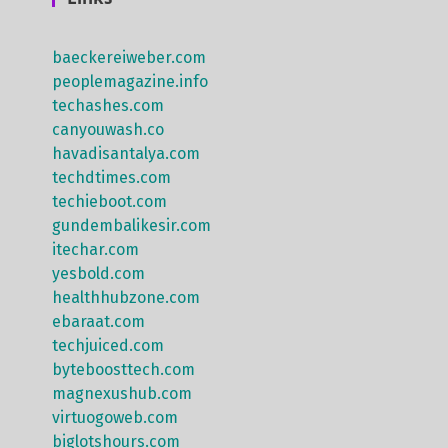
baeckereiweber.com
peoplemagazine.info
techashes.com
canyouwash.co
havadisantalya.com
techdtimes.com
techieboot.com
gundembalikesir.com
itechar.com
yesbold.com
healthhubzone.com
ebaraat.com
techjuiced.com
byteboosttech.com
magnexushub.com
virtuogoweb.com
biglotshours.com