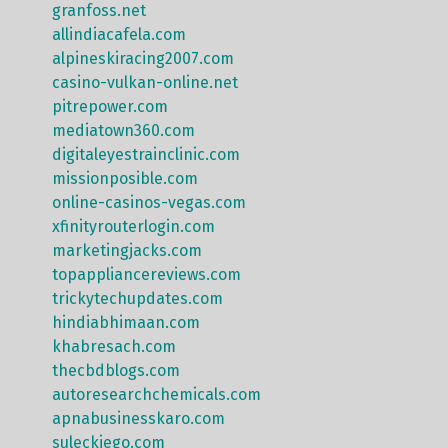
granfoss.net
allindiacafela.com
alpineskiracing2007.com
casino-vulkan-online.net
pitrepower.com
mediatown360.com
digitaleyestrainclinic.com
missionposible.com
online-casinos-vegas.com
xfinityrouterlogin.com
marketingjacks.com
topappliancereviews.com
trickytechupdates.com
hindiabhimaan.com
khabresach.com
thecbdblogs.com
autoresearchchemicals.com
apnabusinesskaro.com
suleckiego.com