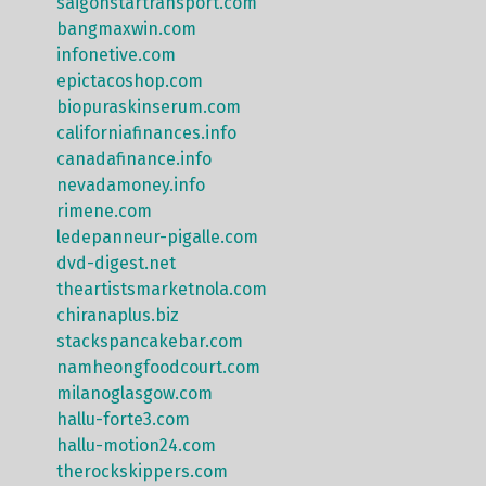
saigonstartransport.com
bangmaxwin.com
infonetive.com
epictacoshop.com
biopuraskinserum.com
californiafinances.info
canadafinance.info
nevadamoney.info
rimene.com
ledepanneur-pigalle.com
dvd-digest.net
theartistsmarketnola.com
chiranaplus.biz
stackspancakebar.com
namheongfoodcourt.com
milanoglasgow.com
hallu-forte3.com
hallu-motion24.com
therockskippers.com