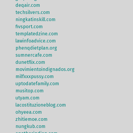
deqair.com
techsilvers.com
ningkatinskill.com
fivsport.com
templatedzine.com
lawinfoadvice.com
phenqdietplan.org
sumnercafe.com
dunetflix.com
movimientoindignados.org
milfxxxpussy.com
uptodatefamily.com
musitop.com
utyam.com
lacostituzioneblog.com
ohyeea.com
zhitiemoe.com
nungkub.com