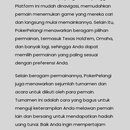
Platform ini mudah dinavigasi, memudahkan
pemain menemukan game yang mereka cari
dan langsung mulai memainkannya. Selain itu,
PokerPelangi menawarkan beragam pilihan
permainan, termasuk Texas Hold’em, Omaha,
dan banyak lagi, sehingga Anda dapat
memilih permainan yang paling sesuai
dengan preferensi Anda.
Selain beragam permainannya, PokerPelangi
juga menawarkan sejumlah turnamen dan
acara untuk diikuti oleh para pemain.
Turnamen ini adalah cara yang bagus untuk
menguji keterampilan Anda melawan pemain
lain dan bersaing untuk mendapatkan hadiah
uang tunai. Baik Anda ingin mempertajam