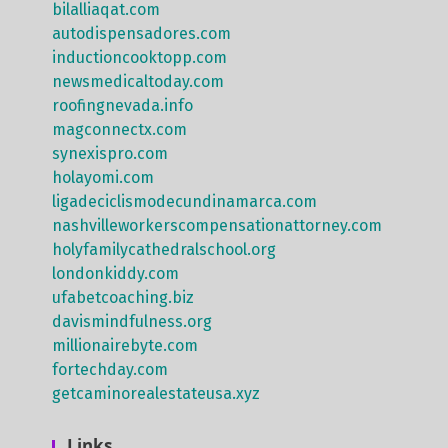
bilalliaqat.com
autodispensadores.com
inductioncooktopp.com
newsmedicaltoday.com
roofingnevada.info
magconnectx.com
synexispro.com
holayomi.com
ligadeciclismodecundinamarca.com
nashvilleworkerscompensationattorney.com
holyfamilycathedralschool.org
londonkiddy.com
ufabetcoaching.biz
davismindfulness.org
millionairebyte.com
fortechday.com
getcaminorealestateusa.xyz
Links