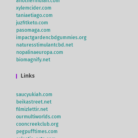
anotherindian.com
xylemcider.com
taniaetiago.com
juzfitketo.com
pasomaga.com
impactgardencbdgummies.org
naturesstimulantcbd.net
nopalinaeuropa.com
biomagnify.net
Links
saucyukiah.com
beikastreet.net
filmizlettir.net
ourmultiworlds.com
cooncreekclub.org
pegpufftimes.com