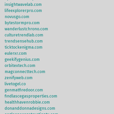
insightwavelab.com
lifeexplorerpro.com
novusgo.com
bytestormpro.com
wanderlustchrono.com
culturetrendlab.com
trendsensehub.com
ticktockenigma.com
eulerxr.com
geekifygenius.com
orbitextech.com
magconnecttech.com
zenifyweb.com
livetogel.co
genmatfiredoor.com
findlascegasproperties.com
healthhavenrobbie.com
donanddonnadesigns.com