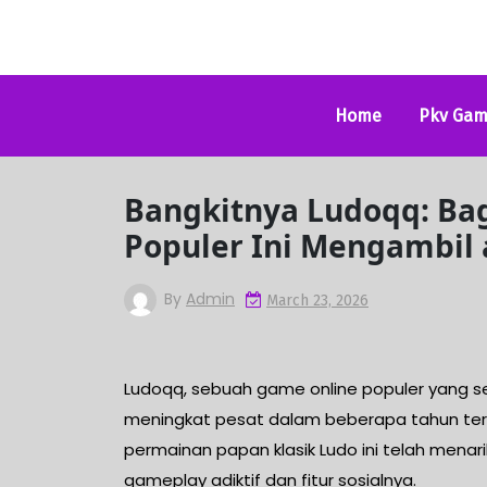
Home
Pkv Gam
Bangkitnya Ludoqq: B
Populer Ini Mengambil 
By
Admin
March 23, 2026
Ludoqq, sebuah game online populer yang 
meningkat pesat dalam beberapa tahun ter
permainan papan klasik Ludo ini telah menar
gameplay adiktif dan fitur sosialnya.