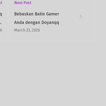
st
Next Post
q
Bebaskan Batin Gamer
:
Anda dengan Doyanqq
26
March 23, 2026
e
k