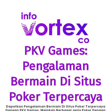
PKV Games:
Pengalaman
Bermain Di Situs
Poker Terpercaya
Dapatkan Pengalaman Bermain Di Situs Poker Terpercaya
Dengan PKV Games. Mainkan Berbagai Jenis Poker Dengan