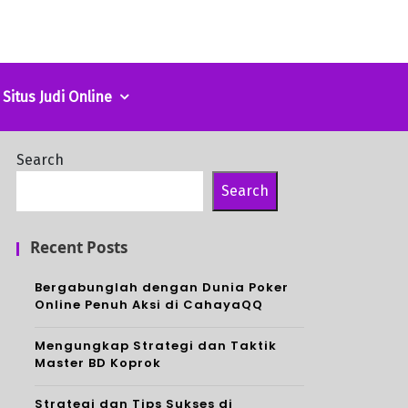
Situs Judi Online
Search
Search
Recent Posts
Bergabunglah dengan Dunia Poker
Online Penuh Aksi di CahayaQQ
Mengungkap Strategi dan Taktik
Master BD Koprok
Strategi dan Tips Sukses di