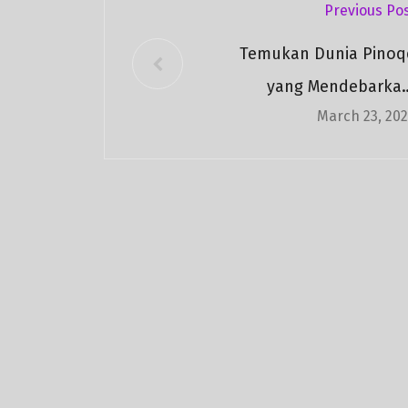
Previous Po
Temukan Dunia Pinoq
yang Mendebarkan
March 23, 20
Pengalaman Poker Onlin
Terbai