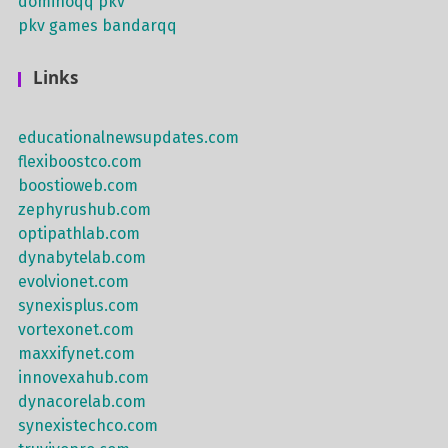
dominoqq pkv
pkv games bandarqq
Links
educationalnewsupdates.com
flexiboostco.com
boostioweb.com
zephyrushub.com
optipathlab.com
dynabytelab.com
evolvionet.com
synexisplus.com
vortexonet.com
maxxifynet.com
innovexahub.com
dynacorelab.com
synexistechco.com