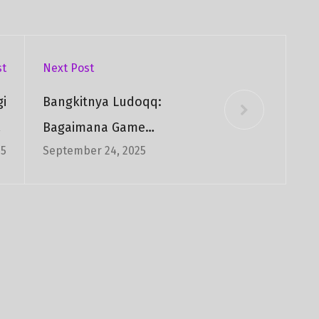
st
Next Post
i
Bangkitnya Ludoqq:
n
Bagaimana Game
25
September 24, 2025
u
Tradisional Ini Mengambil
Dunia Gaming