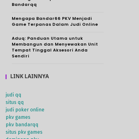
Bandarqq
Mengapa Bandar66 PKV Menjadi
Game Terpanas Dalam Judi Online
Aduq: Panduan Utama untuk
Membangun dan Menyewakan Unit
Tempat Tinggal Aksesori Anda
Sendiri
LINK LAINNYA
judi qq
situs qq
judi poker online
pkv games
pkv bandarqq
situs pkv games