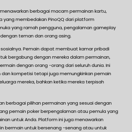
ng menawarkan berbagai macam permainan kartu,
Apa yang membedakan PinoQQ dari platform
tarmuka yang ramah pengguna, pengalaman gameplay
dengan teman dan orang asing.
k sosialnya. Pemain dapat membuat kamar pribadi
uk bergabung dengan mereka dalam permainan,
ain dengan orang -orang dari seluruh dunia. Ini
dan kompetisi tetapi juga memungkinkan pemain
luarga mereka, bahkan ketika mereka terpisah
kan berbagai pilihan permainan yang sesuai dengan
orang pemain poker berpengalaman atau pemula yang
mainan untuk Anda. Platform ini juga menawarkan
in bermain untuk bersenang -senang atau untuk