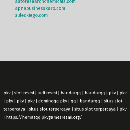
autoresearchchemicals.com
apnabusinesskaro.com
suleckiego.com
|
|
|
|
|
|
pkv
slot resmi
judi resmi
bandarqq
bandarqq
pkv
pkv
|
|
|
|
|
|
|
pkv
pkv
pkv
dominoqq pkv
qq
bandarqq
situs slot
|
|
|
terpercaya
situs slot terpercaya
situs slot terpercaya
pkv
|
https://hematqq.pkvgamesresmi.org/