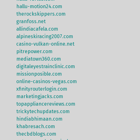
hallu-motion24.com
therockskippers.com
granfoss.net
allindiacafela.com
alpineskiracing2007.com
casino-vulkan-online.net
pitrepower.com
mediatown360.com
digitaleyestrainclinic.com
missionposible.com
online-casinos-vegas.com
xfinityrouterlogin.com
marketingjacks.com
topappliancereviews.com
trickytechupdates.com
hindiabhimaan.com
khabresach.com
thecbdblogs.com