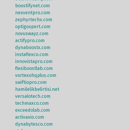
boostifynet.com
nexventpro.com
zephyrtechx.com
optigoxpert.com
novuswayz.com
actifypro.com
dynaboostx.com
instaflexco.com
innovistapro.com
flexiboostlab.com
vortexohqplus.com
swiftiopro.com
hamilelikbelirtisi.net
versalotech.com
techmaxco.com
exceedolab.com
activaxio.com
dynabytesco.com