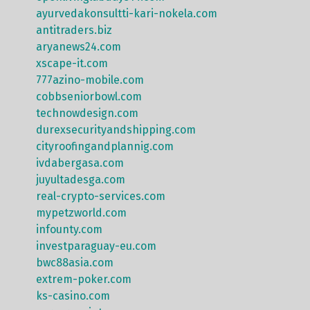
ayurvedakonsultti-kari-nokela.com
antitraders.biz
aryanews24.com
xscape-it.com
777azino-mobile.com
cobbseniorbowl.com
technowdesign.com
durexsecurityandshipping.com
cityroofingandplannig.com
ivdabergasa.com
juyultadesga.com
real-crypto-services.com
mypetzworld.com
infounty.com
investparaguay-eu.com
bwc88asia.com
extrem-poker.com
ks-casino.com