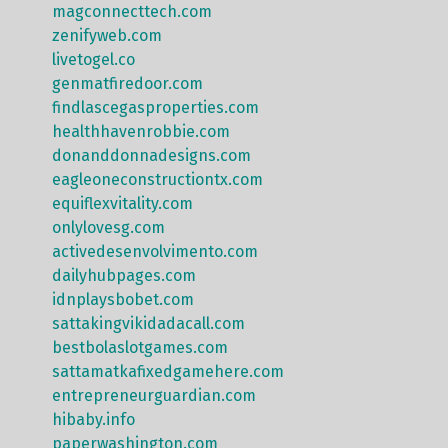
magconnecttech.com
zenifyweb.com
livetogel.co
genmatfiredoor.com
findlascegasproperties.com
healthhavenrobbie.com
donanddonnadesigns.com
eagleoneconstructiontx.com
equiflexvitality.com
onlylovesg.com
activedesenvolvimento.com
dailyhubpages.com
idnplaysbobet.com
sattakingvikidadacall.com
bestbolaslotgames.com
sattamatkafixedgamehere.com
entrepreneurguardian.com
hibaby.info
paperwashington.com