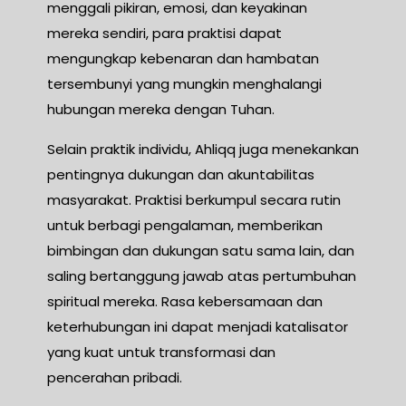
menggali pikiran, emosi, dan keyakinan
mereka sendiri, para praktisi dapat
mengungkap kebenaran dan hambatan
tersembunyi yang mungkin menghalangi
hubungan mereka dengan Tuhan.
Selain praktik individu, Ahliqq juga menekankan
pentingnya dukungan dan akuntabilitas
masyarakat. Praktisi berkumpul secara rutin
untuk berbagi pengalaman, memberikan
bimbingan dan dukungan satu sama lain, dan
saling bertanggung jawab atas pertumbuhan
spiritual mereka. Rasa kebersamaan dan
keterhubungan ini dapat menjadi katalisator
yang kuat untuk transformasi dan
pencerahan pribadi.