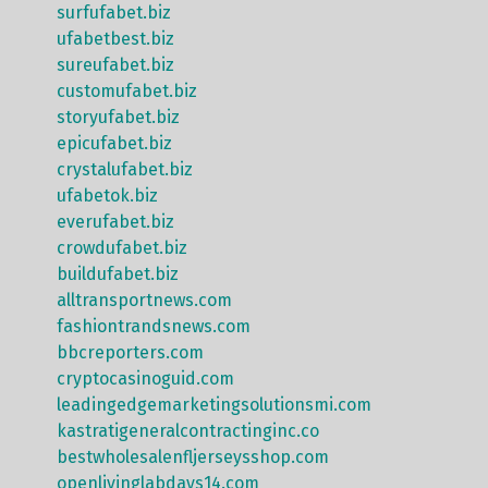
surfufabet.biz
ufabetbest.biz
sureufabet.biz
customufabet.biz
storyufabet.biz
epicufabet.biz
crystalufabet.biz
ufabetok.biz
everufabet.biz
crowdufabet.biz
buildufabet.biz
alltransportnews.com
fashiontrandsnews.com
bbcreporters.com
cryptocasinoguid.com
leadingedgemarketingsolutionsmi.com
kastratigeneralcontractinginc.co
bestwholesalenfljerseysshop.com
openlivinglabdays14.com