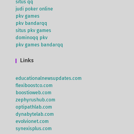
Onli
situs qq
judi poker online
ne
pkv games
pkv bandarqq
situs pkv games
dominoqq pkv
pkv games bandarqq
Links
educationalnewsupdates.com
flexiboostco.com
boostioweb.com
zephyrushub.com
optipathlab.com
dynabytelab.com
evolvionet.com
synexisplus.com