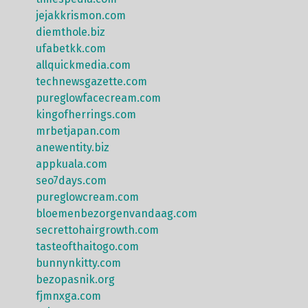
jejakkrismon.com
diemthole.biz
ufabetkk.com
allquickmedia.com
technewsgazette.com
pureglowfacecream.com
kingofherrings.com
mrbetjapan.com
anewentity.biz
appkuala.com
seo7days.com
pureglowcream.com
bloemenbezorgenvandaag.com
secrettohairgrowth.com
tasteofthaitogo.com
bunnynkitty.com
bezopasnik.org
fjmnxga.com