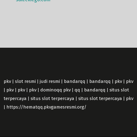
|
|
|
|
|
|
pkv
slot resmi
judi resmi
bandarqq
bandarqq
pkv
pkv
|
|
|
|
|
|
|
pkv
pkv
pkv
dominoqq pkv
qq
bandarqq
situs slot
|
|
|
terpercaya
situs slot terpercaya
situs slot terpercaya
pkv
|
https://hematqq.pkvgamesresmi.org/