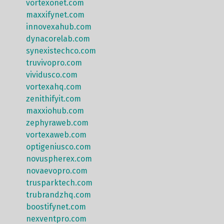
vortexonet.com
maxxifynet.com
innovexahub.com
dynacorelab.com
synexistechco.com
truvivopro.com
vividusco.com
vortexahq.com
zenithifyit.com
maxxiohub.com
zephyraweb.com
vortexaweb.com
optigeniusco.com
novuspherex.com
novaevopro.com
trusparktech.com
trubrandzhq.com
boostifynet.com
nexventpro.com