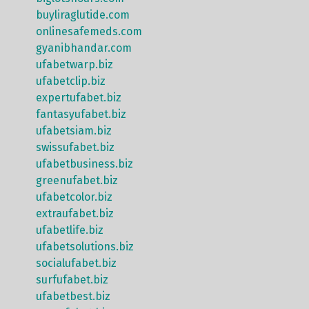
buyliraglutide.com
onlinesafemeds.com
gyanibhandar.com
ufabetwarp.biz
ufabetclip.biz
expertufabet.biz
fantasyufabet.biz
ufabetsiam.biz
swissufabet.biz
ufabetbusiness.biz
greenufabet.biz
ufabetcolor.biz
extraufabet.biz
ufabetlife.biz
ufabetsolutions.biz
socialufabet.biz
surfufabet.biz
ufabetbest.biz