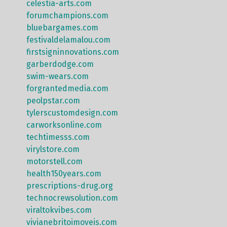
celestia-arts.com
forumchampions.com
bluebargames.com
festivaldelamalou.com
firstsigninnovations.com
garberdodge.com
swim-wears.com
forgrantedmedia.com
peolpstar.com
tylerscustomdesign.com
carworksonline.com
techtimesss.com
virylstore.com
motorstell.com
health150years.com
prescriptions-drug.org
technocrewsolution.com
viraltokvibes.com
vivianebritoimoveis.com