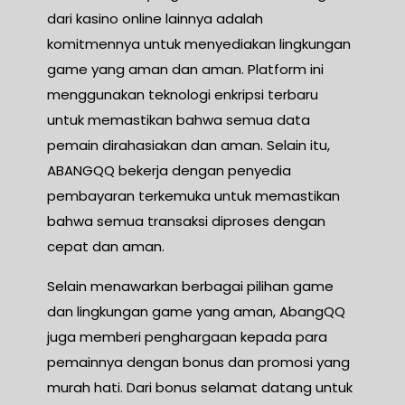
dari kasino online lainnya adalah
komitmennya untuk menyediakan lingkungan
game yang aman dan aman. Platform ini
menggunakan teknologi enkripsi terbaru
untuk memastikan bahwa semua data
pemain dirahasiakan dan aman. Selain itu,
ABANGQQ bekerja dengan penyedia
pembayaran terkemuka untuk memastikan
bahwa semua transaksi diproses dengan
cepat dan aman.
Selain menawarkan berbagai pilihan game
dan lingkungan game yang aman, AbangQQ
juga memberi penghargaan kepada para
pemainnya dengan bonus dan promosi yang
murah hati. Dari bonus selamat datang untuk