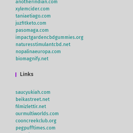
anotherindian.com
xylemcider.com
taniaetiago.com
juzfitketo.com
pasomaga.com
impactgardencbdgummies.org
naturesstimulantcbd.net
nopalinaeuropa.com
biomagnify.net
Links
saucyukiah.com
beikastreet.net
filmizlettir.net
ourmultiworlds.com
cooncreekclub.org
pegpufftimes.com