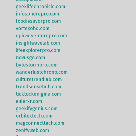
geeklifechronicle.com
infospherepro.com
foodiesavorpro.com
vortexohq.com
epicadventurepro.com
insightwavelab.com
lifeexplorerpro.com
novusgo.com
bytestormpro.com
wanderlustchrono.com
culturetrendlab.com
trendsensehub.com
ticktockenigma.com
eulerxr.com
geekifygenius.com
orbitextech.com
magconnecttech.com
zenifyweb.com