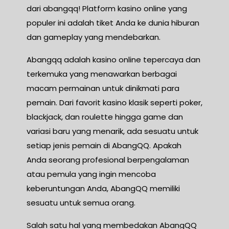
dari abangqq! Platform kasino online yang
populer ini adalah tiket Anda ke dunia hiburan
dan gameplay yang mendebarkan.
Abangqq adalah kasino online tepercaya dan
terkemuka yang menawarkan berbagai
macam permainan untuk dinikmati para
pemain. Dari favorit kasino klasik seperti poker,
blackjack, dan roulette hingga game dan
variasi baru yang menarik, ada sesuatu untuk
setiap jenis pemain di AbangQQ. Apakah
Anda seorang profesional berpengalaman
atau pemula yang ingin mencoba
keberuntungan Anda, AbangQQ memiliki
sesuatu untuk semua orang.
Salah satu hal yang membedakan AbangQQ