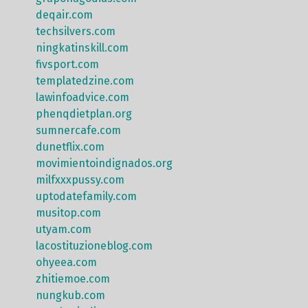
deqair.com
techsilvers.com
ningkatinskill.com
fivsport.com
templatedzine.com
lawinfoadvice.com
phenqdietplan.org
sumnercafe.com
dunetflix.com
movimientoindignados.org
milfxxxpussy.com
uptodatefamily.com
musitop.com
utyam.com
lacostituzioneblog.com
ohyeea.com
zhitiemoe.com
nungkub.com