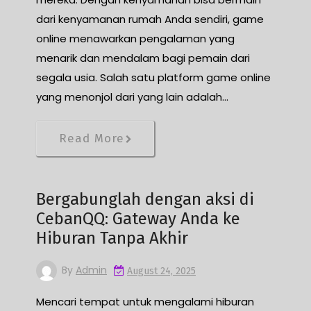
dari kenyamanan rumah Anda sendiri, game
online menawarkan pengalaman yang
menarik dan mendalam bagi pemain dari
segala usia. Salah satu platform game online
yang menonjol dari yang lain adalah…
Read More
Bergabunglah dengan aksi di
CebanQQ: Gateway Anda ke
Hiburan Tanpa Akhir
By
Admin
August 24, 2025
Mencari tempat untuk mengalami hiburan