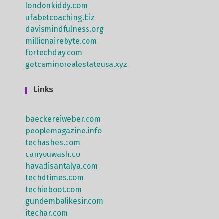
londonkiddy.com
ufabetcoaching.biz
davismindfulness.org
millionairebyte.com
fortechday.com
getcaminorealestateusa.xyz
Links
baeckereiweber.com
peoplemagazine.info
techashes.com
canyouwash.co
havadisantalya.com
techdtimes.com
techieboot.com
gundembalikesir.com
itechar.com