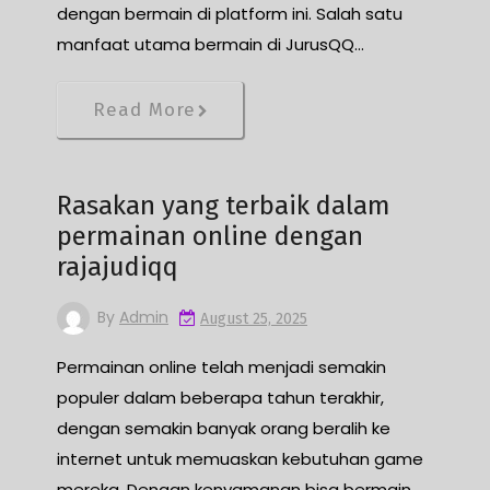
dengan bermain di platform ini. Salah satu
manfaat utama bermain di JurusQQ…
Read More
Rasakan yang terbaik dalam
permainan online dengan
rajajudiqq
By
Admin
August 25, 2025
Permainan online telah menjadi semakin
populer dalam beberapa tahun terakhir,
dengan semakin banyak orang beralih ke
internet untuk memuaskan kebutuhan game
mereka. Dengan kenyamanan bisa bermain