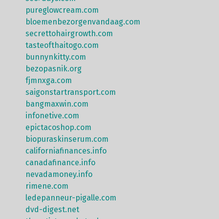
pureglowcream.com
bloemenbezorgenvandaag.com
secrettohairgrowth.com
tasteofthaitogo.com
bunnynkitty.com
bezopasnik.org
fjmnxga.com
saigonstartransport.com
bangmaxwin.com
infonetive.com
epictacoshop.com
biopuraskinserum.com
californiafinances.info
canadafinance.info
nevadamoney.info
rimene.com
ledepanneur-pigalle.com
dvd-digest.net