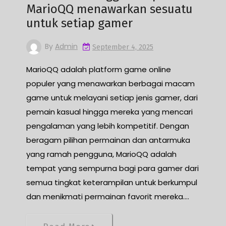
MarioQQ menawarkan sesuatu
untuk setiap gamer
By
Admin
September 4, 2025
MarioQQ adalah platform game online
populer yang menawarkan berbagai macam
game untuk melayani setiap jenis gamer, dari
pemain kasual hingga mereka yang mencari
pengalaman yang lebih kompetitif. Dengan
beragam pilihan permainan dan antarmuka
yang ramah pengguna, MarioQQ adalah
tempat yang sempurna bagi para gamer dari
semua tingkat keterampilan untuk berkumpul
dan menikmati permainan favorit mereka.…