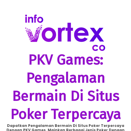
Skip
to
content
PKV Games:
Pengalaman
Bermain Di Situs
Poker Terpercaya
Dapatkan Pengalaman Bermain Di Situs Poker Terpercaya
Dengan PKV Games. Mainkan Berbagai Jenis Poker Dengan