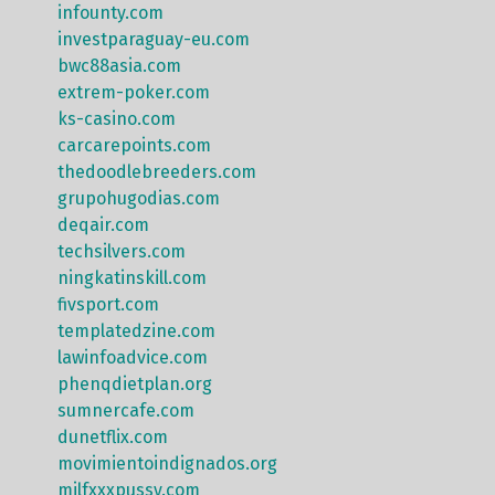
infounty.com
investparaguay-eu.com
bwc88asia.com
extrem-poker.com
ks-casino.com
carcarepoints.com
thedoodlebreeders.com
grupohugodias.com
deqair.com
techsilvers.com
ningkatinskill.com
fivsport.com
templatedzine.com
lawinfoadvice.com
phenqdietplan.org
sumnercafe.com
dunetflix.com
movimientoindignados.org
milfxxxpussy.com