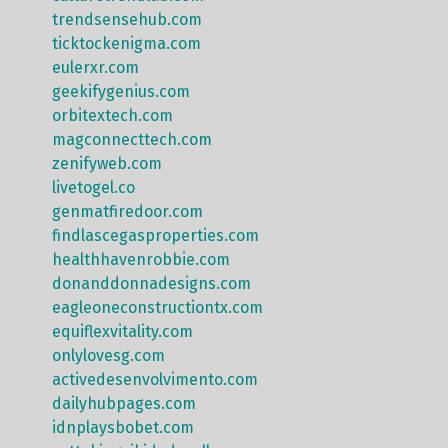
trendsensehub.com
ticktockenigma.com
eulerxr.com
geekifygenius.com
orbitextech.com
magconnecttech.com
zenifyweb.com
livetogel.co
genmatfiredoor.com
findlascegasproperties.com
healthhavenrobbie.com
donanddonnadesigns.com
eagleoneconstructiontx.com
equiflexvitality.com
onlylovesg.com
activedesenvolvimento.com
dailyhubpages.com
idnplaysbobet.com