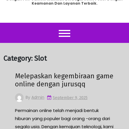
Keamanan Dan Layanan Terbaik.
Category:
Slot
Melepaskan kegembiraan game
online dengan jurusqq
By
Admin
September 9, 2025
Permainan online telah menjadi bentuk
hiburan yang populer bagi orang -orang dari
segala usia. Dengan kemajuan teknologi, kami