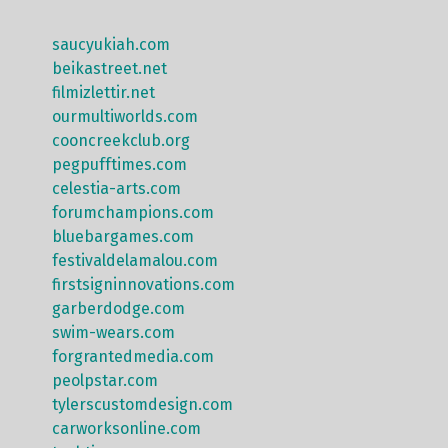
saucyukiah.com
beikastreet.net
filmizlettir.net
ourmultiworlds.com
cooncreekclub.org
pegpufftimes.com
celestia-arts.com
forumchampions.com
bluebargames.com
festivaldelamalou.com
firstsigninnovations.com
garberdodge.com
swim-wears.com
forgrantedmedia.com
peolpstar.com
tylerscustomdesign.com
carworksonline.com