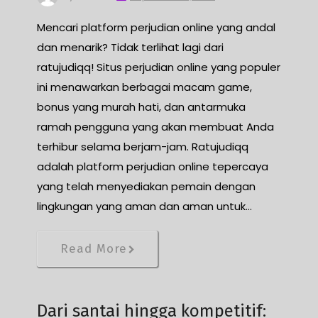
Mencari platform perjudian online yang andal
dan menarik? Tidak terlihat lagi dari
ratujudiqq! Situs perjudian online yang populer
ini menawarkan berbagai macam game,
bonus yang murah hati, dan antarmuka
ramah pengguna yang akan membuat Anda
terhibur selama berjam-jam. Ratujudiqq
adalah platform perjudian online tepercaya
yang telah menyediakan pemain dengan
lingkungan yang aman dan aman untuk…
Read More
Dari santai hingga kompetitif: