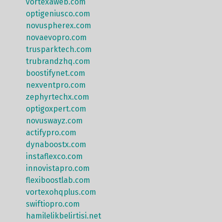
vortexaweb.com
optigeniusco.com
novuspherex.com
novaevopro.com
trusparktech.com
trubrandzhq.com
boostifynet.com
nexventpro.com
zephyrtechx.com
optigoxpert.com
novuswayz.com
actifypro.com
dynaboostx.com
instaflexco.com
innovistapro.com
flexiboostlab.com
vortexohqplus.com
swiftiopro.com
hamilelikbelirtisi.net