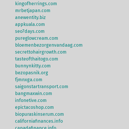
kingofherrings.com
mrbetjapan.com
anewentity.biz
appkuala.com
seo7days.com
pureglowcream.com
bloemenbezorgenvandaag.com
secrettohairgrowth.com
tasteofthaitogo.com
bunnynkitty.com
bezopasnik.org
fjmnxga.com
saigonstartransport.com
bangmaxwin.com
infonetive.com
epictacoshop.com
biopuraskinserum.com
californiafinances.info
canadafinance.info