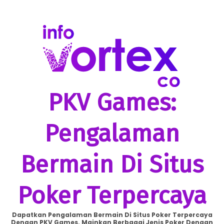
Skip
to
content
PKV Games:
Pengalaman
Bermain Di Situs
Poker Terpercaya
Dapatkan Pengalaman Bermain Di Situs Poker Terpercaya
Dengan PKV Games. Mainkan Berbagai Jenis Poker Dengan