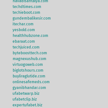
havadisantalya.com
techdtimes.com
techieboot.com
gundembalikesir.com
itechar.com
yesbold.com
healthhubzone.com
ebaraat.com
techjuiced.com
byteboosttech.com
magnexushub.com
virtuogoweb.com
biglotshours.com
buyliraglutide.com
onlinesafemeds.com
gyanibhandar.com
ufabetwarp.biz
ufabetclip.biz
expertufabet.biz