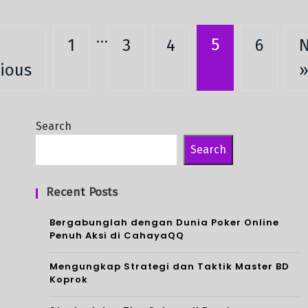
…
5
1
3
4
6
N
ious
Search
Search
Recent Posts
Bergabunglah dengan Dunia Poker Online
Penuh Aksi di CahayaQQ
Mengungkap Strategi dan Taktik Master BD
Koprok