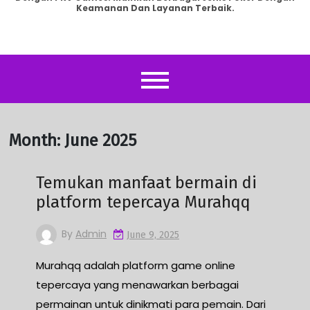
Keamanan Dan Layanan Terbaik.
Month:
June 2025
Temukan manfaat bermain di
platform tepercaya Murahqq
By
Admin
June 9, 2025
Murahqq adalah platform game online
tepercaya yang menawarkan berbagai
permainan untuk dinikmati para pemain. Dari