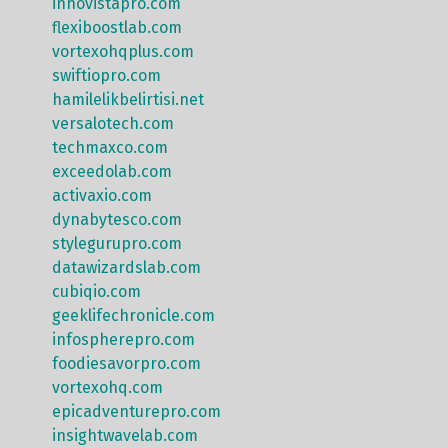
innovistapro.com
flexiboostlab.com
vortexohqplus.com
swiftiopro.com
hamilelikbelirtisi.net
versalotech.com
techmaxco.com
exceedolab.com
activaxio.com
dynabytesco.com
stylegurupro.com
datawizardslab.com
cubiqio.com
geeklifechronicle.com
infospherepro.com
foodiesavorpro.com
vortexohq.com
epicadventurepro.com
insightwavelab.com