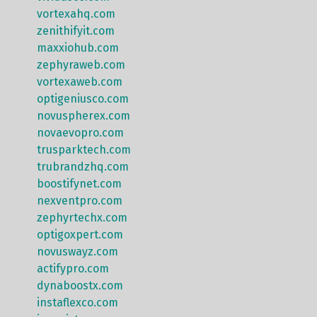
vortexahq.com
zenithifyit.com
maxxiohub.com
zephyraweb.com
vortexaweb.com
optigeniusco.com
novuspherex.com
novaevopro.com
trusparktech.com
trubrandzhq.com
boostifynet.com
nexventpro.com
zephyrtechx.com
optigoxpert.com
novuswayz.com
actifypro.com
dynaboostx.com
instaflexco.com