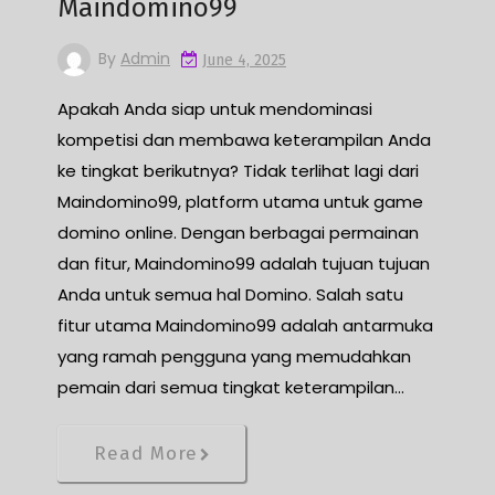
Maindomino99
By
Admin
June 4, 2025
Apakah Anda siap untuk mendominasi
kompetisi dan membawa keterampilan Anda
ke tingkat berikutnya? Tidak terlihat lagi dari
Maindomino99, platform utama untuk game
domino online. Dengan berbagai permainan
dan fitur, Maindomino99 adalah tujuan tujuan
Anda untuk semua hal Domino. Salah satu
fitur utama Maindomino99 adalah antarmuka
yang ramah pengguna yang memudahkan
pemain dari semua tingkat keterampilan…
Read More