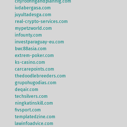
cityroofingandplannig.com
ivdabergasa.com
juyultadesga.com
real-crypto-services.com
mypetzworld.com
infounty.com
investparaguay-eu.com
bwc88asia.com
extrem-poker.com
ks-casino.com
carcarepoints.com
thedoodlebreeders.com
grupohugodias.com
deqair.com
techsilvers.com
ningkatinskill.com
fivsport.com
templatedzine.com
lawinfoadvice.com