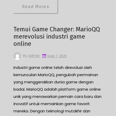
Read More
Temui Game Changer: MarioQQ
merevolusi industri game
online
By
Admin
June 7, 2025
Industri game online telah direvolusi oleh
kemunculan MarioQQ, pengubah permainan
yang menggerakkan dunia game dengan
badai. MarioQQ adalah platform game online
unik yang menawarkan pemain cara baru dan
inovatif untuk memainkan game favorit
mereka. Dengan teknologi mutakhir dan