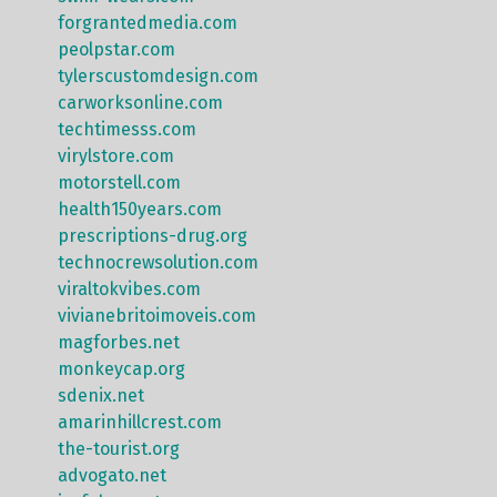
forgrantedmedia.com
peolpstar.com
tylerscustomdesign.com
carworksonline.com
techtimesss.com
virylstore.com
motorstell.com
health150years.com
prescriptions-drug.org
technocrewsolution.com
viraltokvibes.com
vivianebritoimoveis.com
magforbes.net
monkeycap.org
sdenix.net
amarinhillcrest.com
the-tourist.org
advogato.net